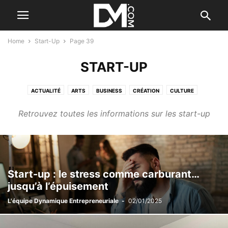
Home
Start-Up
Page 39
START-UP
ACTUALITÉ
ARTS
BUSINESS
CRÉATION
CULTURE
DÉVELOPPER
DIGITAL
ENTREPRENEUR
FINANCEMENT
GESTION
Retrouvez toutes les informations sur les start-up
INNOVATION
MAGAZINE
MANAGEMENT
MARKETING
MODÈLE
NEWS
OUTILS
PERSONNEL
PUBLI
REPRENDRE/CÉDER
SPORT
START-UP
TENDANCE
VENTE
Start-up : le stress comme carburant…
jusqu’à l’épuisement
L'équipe Dynamique Entrepreneuriale
-
02/01/2025