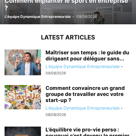
Comment implanter le sport en entreprise
?
L'équipe Dynamique Entrepreneuriale
-
09/08/2026
LATEST ARTICLES
Maîtriser son temps : le guide du
dirigeant pour déléguer sans...
L'équipe Dynamique Entrepreneuriale
-
09/08/2026
Comment convaincre un grand
groupe de travailler avec votre
start-up ?
L'équipe Dynamique Entrepreneuriale
-
08/08/2026
L’équilibre vie pro-vie perso :
pourquoi c’est devenu le premier