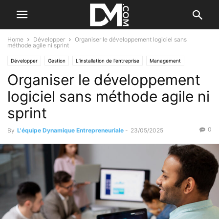
Home
Développer
Organiser le développement logiciel sans
méthode agile ni sprint
Développer
Gestion
L’installation de l'entreprise
Management
Organiser le développement
Le B.A. BA des RH
Digital
Les logiciels
logiciel sans méthode agile ni
sprint
0
By
L'équipe Dynamique Entrepreneuriale
-
23/05/2025