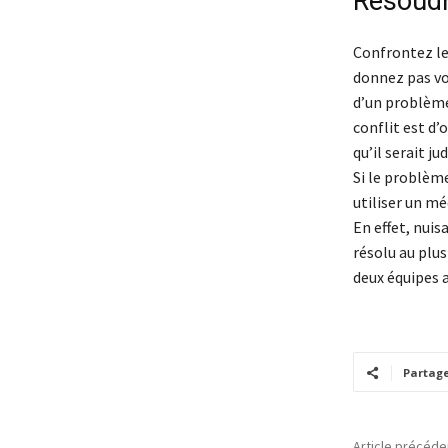
Résoudre
Confrontez les
donnez pas vo
d’un problème 
conflit est d’
qu’il serait j
Si le problème
utiliser un mé
En effet, nuis
résolu au plus
deux équipes a
Partag
Article précéde