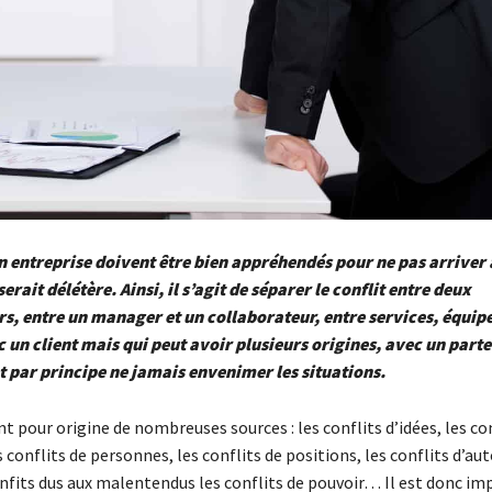
en entreprise doivent être bien appréhendés pour ne pas arriver 
erait délétère. Ainsi, il s’agit de séparer le conflit entre deux
s, entre un manager et un collaborateur, entre services, équip
 un client mais qui peut avoir plusieurs origines, avec un part
t par principe ne jamais envenimer les situations.
nt pour origine de nombreuses sources : les conflits d’idées, les co
s conflits de personnes, les conflits de positions, les conflits d’aut
onfits dus aux malentendus les conflits de pouvoir… Il est donc im