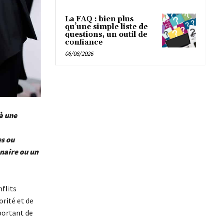
La FAQ : bien plus
qu’une simple liste de
questions, un outil de
confiance
06/08/2026
à une
es ou
enaire ou un
nflits
orité et de
portant de