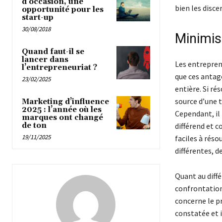
d’occasion, une
bien les disce
opportunité pour les
start-up
30/08/2018
Minimise
Quand faut-il se
lancer dans
Les entrepren
l’entrepreneuriat ?
que ces antag
23/02/2025
entière. Si ré
source d’une t
Marketing d’influence
2025 : l’année où les
Cependant, il 
marques ont changé
de ton
différend et c
19/11/2025
faciles à réso
différentes, d
Quant au diffé
confrontation 
concerne le pr
constatée et i