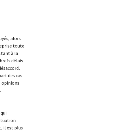
oyés, alors
eprise toute
Étant à la
brefs délais.
 désaccord,
part des cas
s opinions
.
 qui
ituation
 il est plus