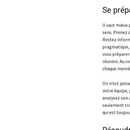
Se prépa
Il vaut mieux 
sens. Prenez 
Restez informé
pragmatique, 
vous préparer
réunion. Au co
chaque membre
On n’est jamai
votre équipe, 
analysez son a
seulement tro
qui est toujou