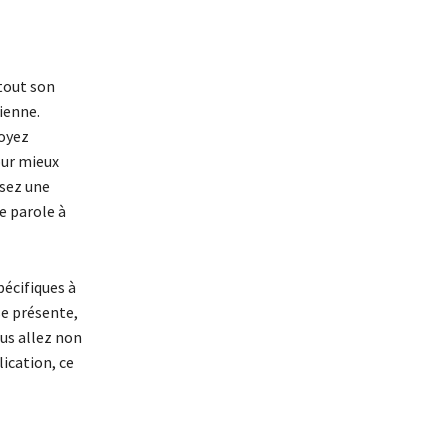
tout son
ienne.
Soyez
our mieux
isez une
re parole à
pécifiques à
se présente,
ous allez non
ication, ce