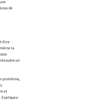
 une
issus de
t être
e même la
aise
 résoudre un
 un problème,
es
re et
. Expliquez-