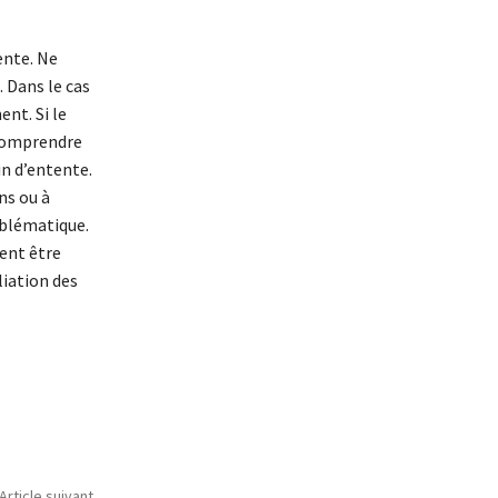
ente. Ne
 Dans le cas
nt. Si le
 comprendre
in d’entente.
ns ou à
oblématique.
ment être
liation des
Article suivant