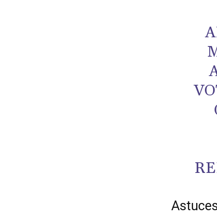
A
M
VO
RE
Astuces