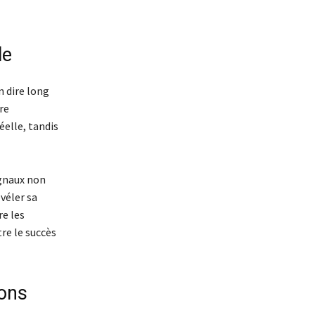
le
 dire long
re
éelle, tandis
ignaux non
véler sa
e les
re le succès
ions