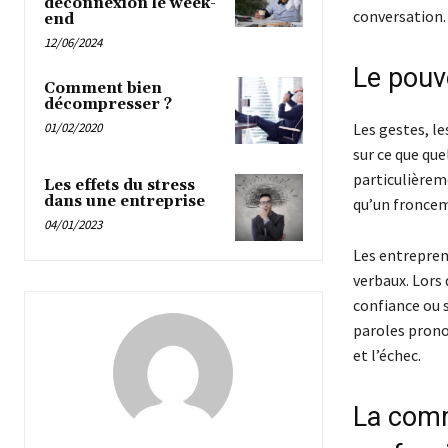
déconnexion le week-
conversation.
end
12/06/2024
Le pouvo
Comment bien
décompresser ?
01/02/2020
Les gestes, le
sur ce que que
particulièrem
Les effets du stress
dans une entreprise
qu’un fronceme
04/01/2023
Les entrepren
verbaux. Lors
confiance ou 
paroles pronon
et l’échec.
La comm