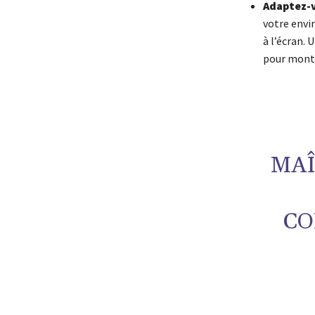
Adaptez-v
votre envi
à l’écran. 
pour mont
MAÎ
CO