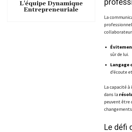
profess
L'équipe Dynamique
Entrepreneuriale
La communicat
professionnell
collaborateurs
Évitement
sûr de lui.
Langage c
d’écoute e
La capacité à
dans la
résol
peuvent être d
changements d
Le défi 