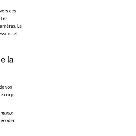
vers des
 Les
caméras. Le
essentiel
e la
de vos
re corps
angage
 décoder