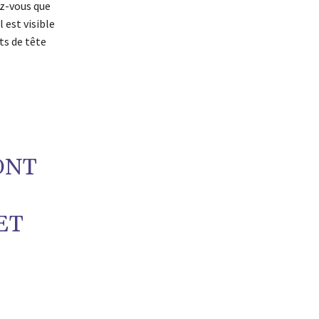
ez-vous que
 est visible
ts de tête
ONT
ET