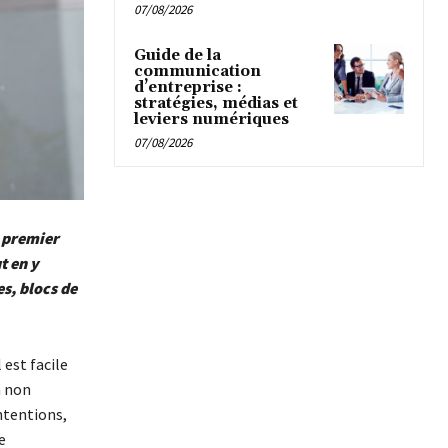
07/08/2026
Guide de la
communication
d’entreprise :
stratégies, médias et
leviers numériques
07/08/2026
e premier
t en y
s, blocs de
est facile
n non
ntentions,
e