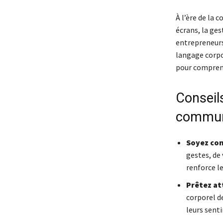
À l’ère de la 
écrans, la ge
entrepreneurs 
langage corpo
pour comprend
Conseils
communi
Soyez con
gestes, de 
renforce l
Prêtez at
corporel d
leurs sent