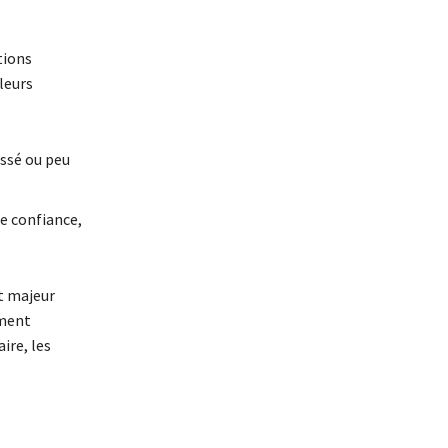
tions
leurs
essé ou peu
e confiance,
t majeur
ement
ire, les