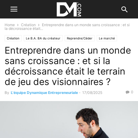
Home
Création
Entreprendre dans un monde sans croissance : et si
la décroissance était...
Création
Le B.A. BA du créateur
Reprendre/Céder
Le marché
Entreprendre dans un monde
Se former à la création
sans croissance : et si la
décroissance était le terrain
de jeu des visionnaires ?
0
By
L'équipe Dynamique Entrepreneuriale
-
17/08/2025