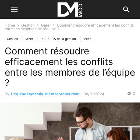
Home
Gestion
Gérer
Comment résoudre efficacement les conflits
entre les membres de l’équipe ?
Gestion
Gérer
Le B.A. BA de la gestion
Créer
Comment résoudre
Le B.A. BA de la stratégie
Management
Le B.A. BA des RH
Les difficultés
efficacement les conflits
entre les membres de l’équipe
?
0
By
L'équipe Dynamique Entrepreneuriale
-
08/01/2024