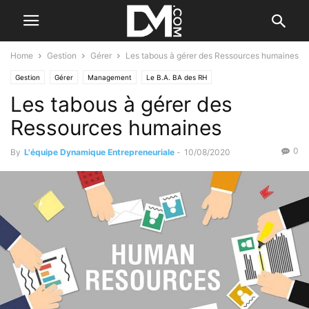
Home
Gestion
Gérer
Les tabous à gérer des Ressources humaines
Gestion
Gérer
Management
Le B.A. BA des RH
Les tabous à gérer des
Ressources humaines
0
By
L'équipe Dynamique Entrepreneuriale
-
10/08/2020