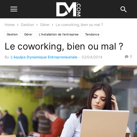
Home
Gestion
Gérer
Le coworking, bien ou mal ?
Gestion
Gérer
L’installation de l'entreprise
Tendance
Le coworking, bien ou mal ?
0
By
L'équipe Dynamique Entrepreneuriale
-
02/04/2014