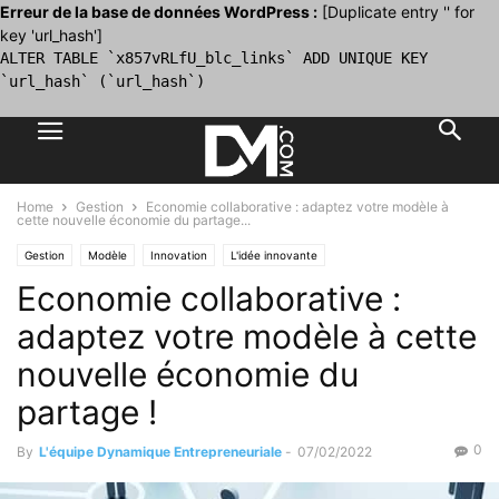
Erreur de la base de données WordPress :
[Duplicate entry '' for
key 'url_hash']
ALTER TABLE `x857vRLfU_blc_links` ADD UNIQUE KEY
`url_hash` (`url_hash`)
Home
Gestion
Economie collaborative : adaptez votre modèle à
cette nouvelle économie du partage...
Gestion
Modèle
Innovation
L'idée innovante
Economie collaborative :
adaptez votre modèle à cette
nouvelle économie du
partage !
0
By
L'équipe Dynamique Entrepreneuriale
-
07/02/2022