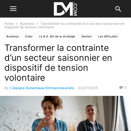
Home
Business
Transformer la contrainte d’un secteur saisonnier en
dispositif de tension volontaire
Business
Créer
Le B.A. BA de la stratégie
Gestion
Les difficultés
Transformer la contrainte
Valorisation d'entreprise
Reprendre/Céder
Vérifier l'entreprise
d’un secteur saisonnier en
dispositif de tension
volontaire
0
By
L'équipe Dynamique Entrepreneuriale
-
02/07/2025