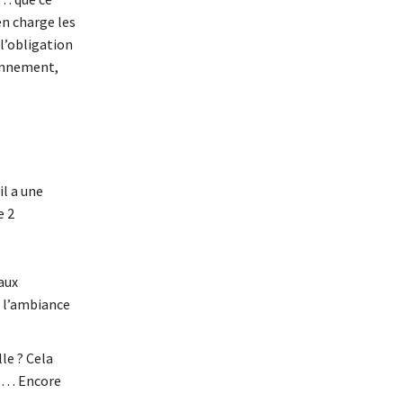
en charge les
 l’obligation
ionnement,
il a une
e 2
aux
, l’ambiance
le ? Cela
r … Encore