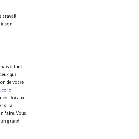
e travail
ir son
ais il faut
ceux qui
ion de votre
ace le
r vos locaux
 si la
n faire. Vous
 un grand