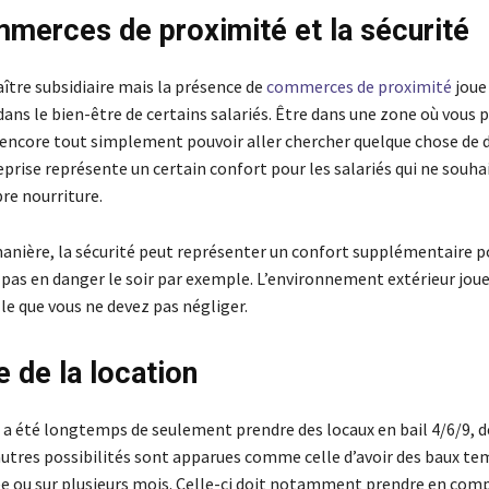
merces de proximité et la sécurité
ître subsidiaire mais la présence de
commerces de proximité
joue
ans le bien-être de certains salariés. Être dans une zone où vous 
u encore tout simplement pouvoir aller chercher quelque chose de d
eprise représente un certain confort pour les salariés qui ne souha
pre nourriture.
nière, la sécurité peut représenter un confort supplémentaire po
 pas en danger le soir par exemple. L’environnement extérieur jou
le que vous ne devez pas négliger.
e de la location
e a été longtemps de seulement prendre des locaux en bail 4/6/9, d
tres possibilités sont apparues comme celle d’avoir des baux te
ée ou sur plusieurs mois. Celle-ci doit notamment prendre en compt