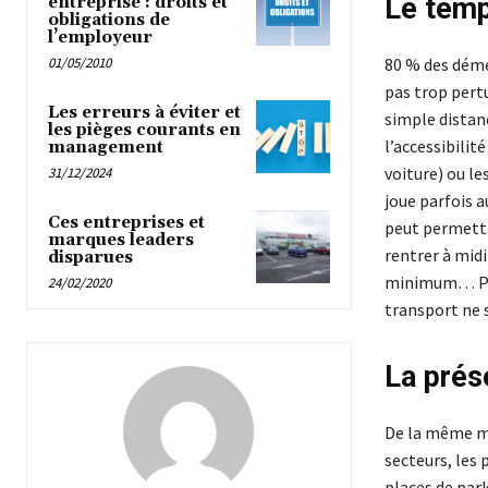
Le temp
entreprise : droits et
obligations de
l’employeur
01/05/2010
80 % des démé
pas trop pertu
Les erreurs à éviter et
simple distan
les pièges courants en
l’accessibilit
management
voiture) ou l
31/12/2024
joue parfois 
Ces entreprises et
peut permettr
marques leaders
rentrer à mid
disparues
minimum… Pers
24/02/2020
transport ne s
La prés
De la même m
secteurs, les
places de park