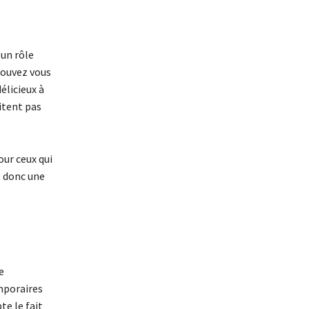
 un rôle
pouvez vous
élicieux à
itent pas
ur ceux qui
e donc une
e
mporaires
e le fait