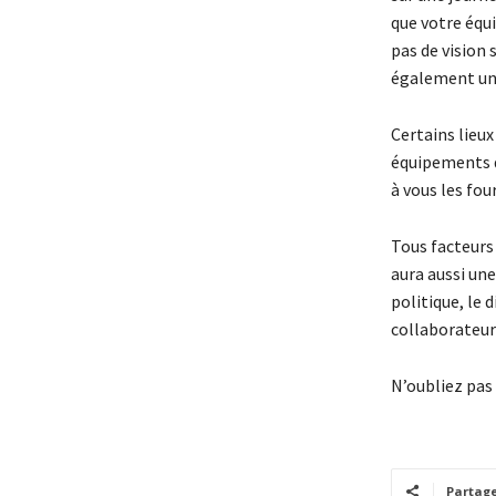
que votre équ
pas de vision 
également une
Certains lieux
équipements qu
à vous les fou
Tous facteurs 
aura aussi un
politique, le 
collaborateur
N’oubliez pas 
Partag