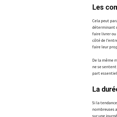
Les com
Cela peut para
déterminant d
faire livrer o
côté de l’entr
faire leur pro
De la même ma
ne se sentent
part essentiel
La duré
Si la tendanc
nombreuses au
sur une journ