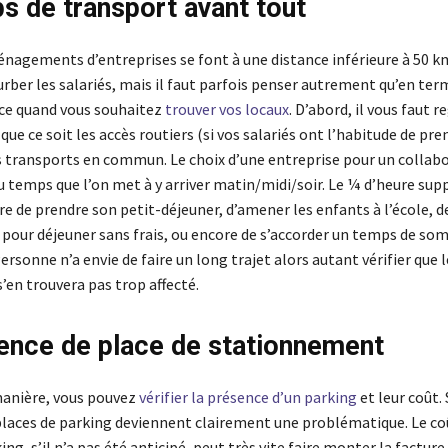
s de transport avant tout
nagements d’entreprises se font à une distance inférieure à 50 km
rber les salariés, mais il faut parfois penser autrement qu’en ter
ce quand vous souhaitez
trouver vos locaux
. D’abord, il vous faut r
é que ce soit les accès routiers (si vos salariés ont l’habitude de pre
es transports en commun. Le choix d’une entreprise pour un collab
au temps que l’on met à y arriver matin/midi/soir. Le ¼ d’heure su
e de prendre son petit-déjeuner, d’amener les enfants à l’école, d
i pour déjeuner sans frais, ou encore de s’accorder un temps de so
onne n’a envie de faire un long trajet alors autant vérifier que 
’en trouvera pas trop affecté.
ence de place de stationnement
anière, vous pouvez
vérifier la présence d’un parking
et leur coût. 
 places de parking deviennent clairement une problématique. Le co
ing, s’il n’a pas été anticipé, peut très vite faire monter la factur