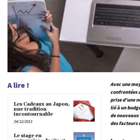
A lire !
Avec une moye
confrontées a
prise d’une n
Les Cadeaux au Japon,
lié à un budg
une tradition
incontournable
de nouveaux 
04/12/2013
des facteurs 
Le stage en