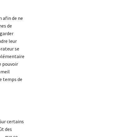
 afin de ne
mes de
egarder
ndre leur
orateur se
pplémentaire
e pouvoir
mmeil
le temps de
Sur certains
ût des
e… que ce