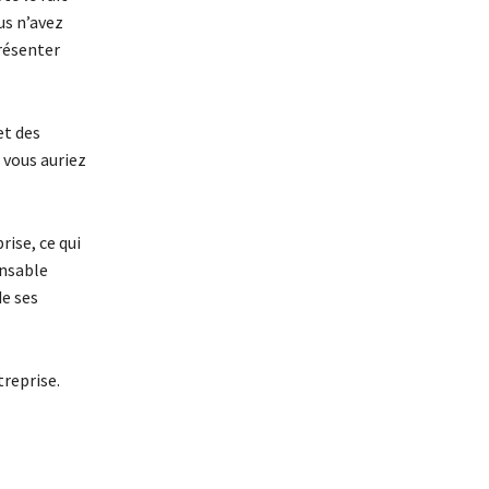
us n’avez
présenter
et des
 vous auriez
ise, ce qui
onsable
de ses
treprise.