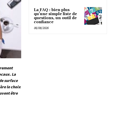
La FAQ : bien plus
qu’une simple liste de
questions, un outil de
confiance
06/08/2026
ièrement
ocaux. La
de surface
ère le choix
uvent être