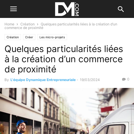
Home
Création
Quelques particularités liées à la création d’un
commerce de proximité
Création
Créer
Les micro-projets
Quelques particularités liées
à la création d’un commerce
de proximité
0
By
L'équipe Dynamique Entrepreneuriale
-
19/03/2024