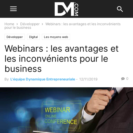
Home
Développer
Webinars : les avantages et les inconvénients
pour le business
Développer
Digital
Les moyens web
Webinars : les avantages et
les inconvénients pour le
business
0
By
L'équipe Dynamique Entrepreneuriale
-
12/11/2019