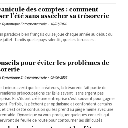
canicule des comptes : comment
ser l’été sans assécher sa trésorerie
pe Dynamique Entrepreneuriale
-
16/07/2026
un paradoxe bien français qui se joue chaque année au début du
 juillet. Tandis que le pays ralentit, que les terrasses...
onseils pour éviter les problèmes de
sorerie
pe Dynamique Entrepreneuriale
-
09/06/2026
est mieux averti que les créateurs, la trésorerie fait partie de
premières préoccupations car ils le savent : sans argent pas
eprise. Et s’ils ont créé une entreprise c’est souvent pour gagner
rgent. Parfois, ils pêchent par optimisme et confondent certains
 et c’est cette confusion qui les prend au piège même avec une
e rentable. Dynamique va vous prodiguer quelques conseils qui
erviront de feuille de route pour contourner les difficultés.