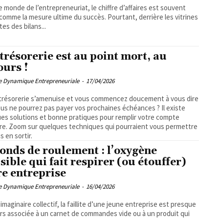
e monde de l’entrepreneuriat, le chiffre d’affaires est souvent
comme la mesure ultime du succès. Pourtant, derrière les vitrines
tes des bilans...
trésorerie est au point mort, au
ours !
pe Dynamique Entrepreneuriale
-
17/04/2026
trésorerie s’amenuise et vous commencez doucement à vous dire
us ne pourrez pas payer vos prochaines échéances ? Il existe
es solutions et bonne pratiques pour remplir votre compte
re. Zoom sur quelques techniques qui pourraient vous permettre
s en sortir.
fonds de roulement : l’oxygène
isible qui fait respirer (ou étouffer)
re entreprise
pe Dynamique Entrepreneuriale
-
16/04/2026
’imaginaire collectif, la faillite d’une jeune entreprise est presque
rs associée à un carnet de commandes vide ou à un produit qui