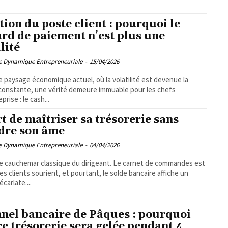
tion du poste client : pourquoi le
ard de paiement n’est plus une
lité
pe Dynamique Entrepreneuriale
-
15/04/2026
e paysage économique actuel, où la volatilité est devenue la
constante, une vérité demeure immuable pour les chefs
prise : le cash...
rt de maîtriser sa trésorerie sans
dre son âme
pe Dynamique Entrepreneuriale
-
04/04/2026
le cauchemar classique du dirigeant. Le carnet de commandes est
 les clients sourient, et pourtant, le solde bancaire affiche un
carlate....
nel bancaire de Pâques : pourquoi
re trésorerie sera gelée pendant 4