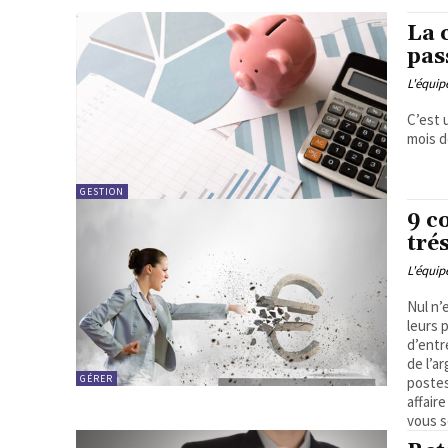
La 
pas
L'équi
C’est 
mois de
GESTION
9 c
tré
L'équi
Nul n’
leurs 
d’entr
de l’a
GÉRER
postes
affair
vous s