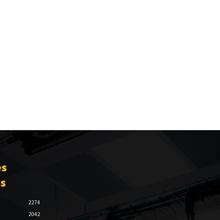
es
es
2274
2042