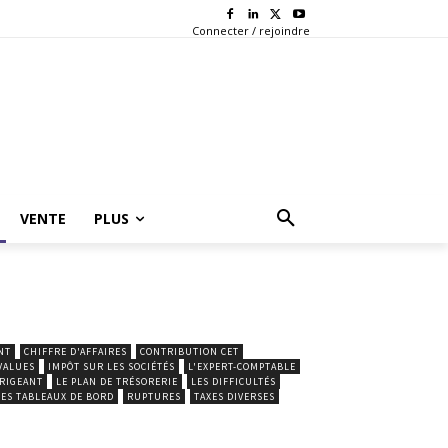
Connecter / rejoindre
VENTE
PLUS
NT
CHIFFRE D'AFFAIRES
CONTRIBUTION CET
VALUES
IMPÔT SUR LES SOCIÉTÉS
L'EXPERT-COMPTABLE
IRIGEANT
LE PLAN DE TRÉSORERIE
LES DIFFICULTÉS
LES TABLEAUX DE BORD
RUPTURES
TAXES DIVERSES