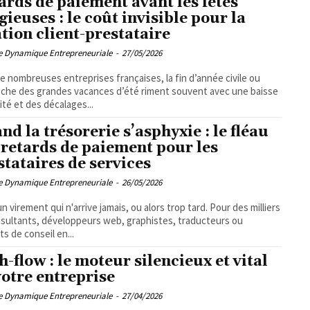
ards de paiement avant les fêtes
igieuses : le coût invisible pour la
ation client-prestataire
pe Dynamique Entrepreneuriale
-
27/05/2026
e nombreuses entreprises françaises, la fin d’année civile ou
oche des grandes vacances d’été riment souvent avec une baisse
vité et des décalages...
nd la trésorerie s’asphyxie : le fléau
 retards de paiement pour les
stataires de services
pe Dynamique Entrepreneuriale
-
26/05/2026
un virement qui n'arrive jamais, ou alors trop tard. Pour des milliers
sultants, développeurs web, graphistes, traducteurs ou
ts de conseil en...
h-flow : le moteur silencieux et vital
votre entreprise
pe Dynamique Entrepreneuriale
-
27/04/2026