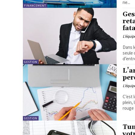
ne...
FINANCEMENT
Ges
ret
fata
L'équi
Dans l
seule 
d’entre
GESTION
L’a
per
L'équi
C’est 
plein,
rouge é
GESTION
Tun
vot