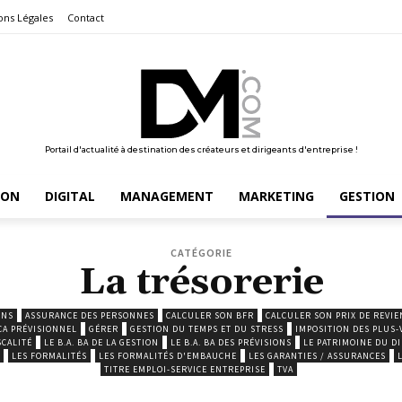
ons Légales
Contact
Portail d'actualité à destination des créateurs et dirigeants d'entreprise !
ION
DIGITAL
MANAGEMENT
MARKETING
GESTION
CATÉGORIE
La trésorerie
ENS
ASSURANCE DES PERSONNES
CALCULER SON BFR
CALCULER SON PRIX DE REVIE
CA PRÉVISIONNEL
GÉRER
GESTION DU TEMPS ET DU STRESS
IMPOSITION DES PLUS-
SCALITÉ
LE B.A. BA DE LA GESTION
LE B.A. BA DES PRÉVISIONS
LE PATRIMOINE DU D
LES FORMALITÉS
LES FORMALITÉS D'EMBAUCHE
LES GARANTIES / ASSURANCES
TITRE EMPLOI-SERVICE ENTREPRISE
TVA