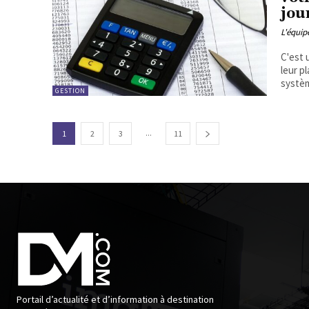
jou
L'équi
C'est 
leur pl
systèm
GESTION
...
1
2
3
11
Portail d’actualité et d’information à destination