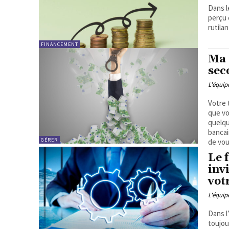
Dans l
perçu 
rutilan
FINANCEMENT
Ma 
sec
L'équi
Votre 
que vo
quelqu
bancai
GÉRER
de vou
Le 
inv
vot
L'équi
Dans l
toujou