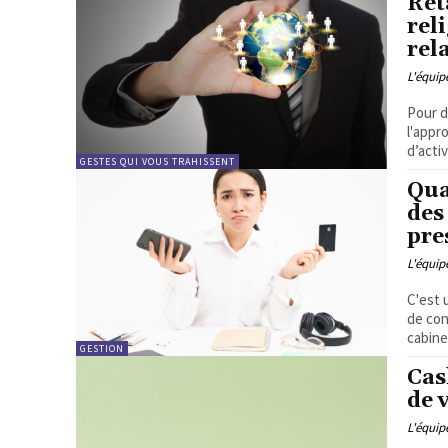
Ret
rel
rel
L'équi
Pour d
l'appr
d’acti
GESTES QUI VOUS TRAHISSENT
Qua
des
pre
L'équi
C'est 
de con
cabine
GESTION
Cas
de 
L'équi