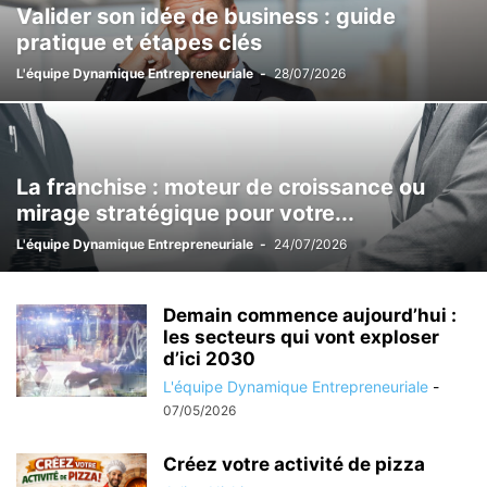
Valider son idée de business : guide
LES CONCOURS
LES ÉTAPES DE LA CRÉATION
PAR DES COACHS
pratique et étapes clés
PAR LE MENTORAT
PAR QUI SE FAIRE AIDER ?
L'équipe Dynamique Entrepreneuriale
-
28/07/2026
SE FORMER / SE FAIRE ACCOMPAGNER
SE FORMER À LA CRÉATION
STATUT DU PORTEUR DE PROJET
TROUVER VOTRE IDÉE
La franchise : moteur de croissance ou
mirage stratégique pour votre...
L'équipe Dynamique Entrepreneuriale
-
24/07/2026
Demain commence aujourd’hui :
les secteurs qui vont exploser
d’ici 2030
L'équipe Dynamique Entrepreneuriale
-
07/05/2026
Créez votre activité de pizza