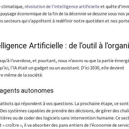
 climatique,
révolution de l’intelligence artificielle
et quête d’im
 paysage économique de la fin de la décennie se dessine sous nos ye
s secteurs qui s’apprêtent à redéfinir notre quotidien et nos portef
lligence Artificielle : de l’outil à l’org
squ’à l’overdose, et pourtant, nous n’avons vu que la partie émerg
u’ici, l’IA était un gadget ou un assistant. D’ici 2030, elle devient
re même de la société.
s agents autonomes
hatbots qui répondent à vos questions. La prochaine étape, ce sont
. Des systèmes capables de prendre des décisions, de gérer des cha
tières ou de coder des logiciels sans intervention humaine. Ce sec
« croître », il va absorber des pans entiers de l’économie de servic