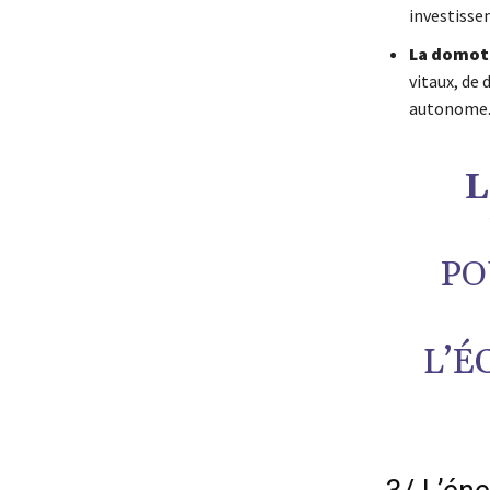
investisse
La domoti
vitaux, de 
autonome
L
PO
L’É