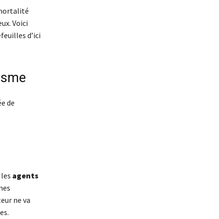
mortalité
ux. Voici
euilles d’ici
anisme
ée de
 les
agents
înes
teur ne va
es.