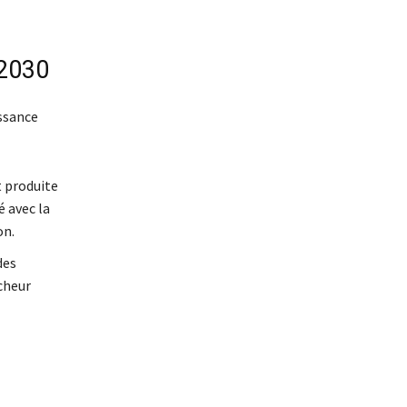
 2030
issance
 produite
é avec la
on.
des
cheur