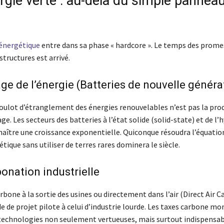
rgie verte : au-delà du simple pannea
 énergétique
entre dans sa phase « hardcore ». Le temps des promes
structures est arrivé.
ge de l’énergie (Batteries de nouvelle généra
goulot d’étranglement des énergies renouvelables n’est pas la pro
ge. Les secteurs des batteries à l’état solide (solid-state) et de l
naître une croissance exponentielle. Quiconque résoudra l’équation
tique sans utiliser de terres rares dominera le siècle.
onation industrielle
rbone à la sortie des usines ou directement dans l’air (Direct Air C
e de projet pilote à celui d’industrie lourde. Les taxes carbone mo
technologies non seulement vertueuses, mais surtout indispensabl