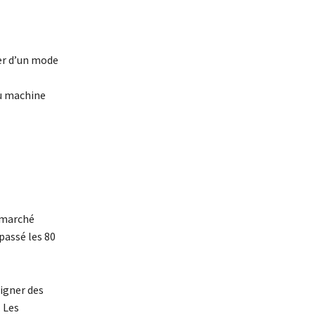
ser d’un mode
au machine
n marché
passé les 80
igner des
 Les