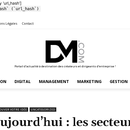
y 'url_hash']
ash` (`url_hash`)
ons Légales
Contact
Portail d'actualité à destination des créateurs et dirigeants d'entreprise !
ION
DIGITAL
MANAGEMENT
MARKETING
GESTION
OUVER VOTRE IDÉE
UNCATEGORIZED
ourd’hui : les secteu