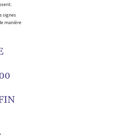
osent.
s signes
 de manière
E
00
FIN