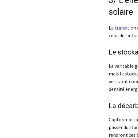
3/ L’éne
solaire
La
transition
celui des infra
Le stocka
Le véritable 
mais le stocka
vert vont con
densité énergé
La décarb
Capturer le ca
passer du stad
rendront ces 