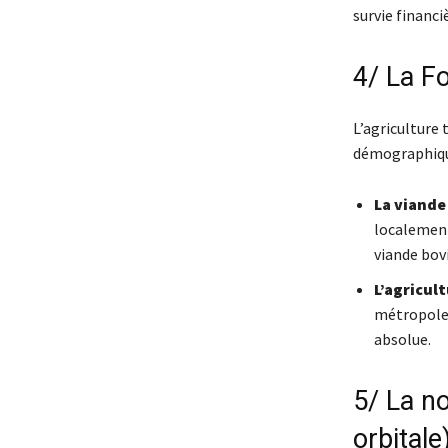
survie financi
4/ La F
L’agriculture 
démographique
La viande 
localement.
viande bov
L’agricult
métropoles
absolue.
5/ La n
orbitale