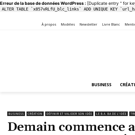
Erreur de la base de données WordPress :
[Duplicate entry '' for ke
ALTER TABLE `x857vRLfU_blc_links` ADD UNIQUE KEY `url_h
À propos
Modèles
Newsletter
Livre Blanc
Menti
BUSINESS
CRÉAT
BUSINESS
CRÉATION
DÉFINIR ET VALIDER SON IDÉE
LE B.A. BA DE L'IDÉE
TR
Demain commence auj