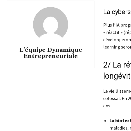
La cybers
Plus l’IA prog
« réactif » (r
développeront
learning sero
L'équipe Dynamique
Entrepreneuriale
2/ La ré
longévit
Le vieillissem
colossal. En 
ans.
La biotec
maladies, 