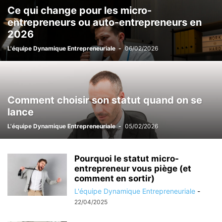
Ce qui change pour les micro-
LE B.A. BA DU CRÉATEUR
LE BON MOMENT
LE BUSINESS PLAN
entrepreneurs ou auto-entrepreneurs en
LES CONCOURS
LES ÉTAPES DE LA CRÉATION
PAR DES COACHS
2026
PAR LE MENTORAT
PAR QUI SE FAIRE AIDER ?
L'équipe Dynamique Entrepreneuriale
-
06/02/2026
SE FORMER / SE FAIRE ACCOMPAGNER
SE FORMER À LA CRÉATION
STATUT DU PORTEUR DE PROJET
TROUVER VOTRE IDÉE
Comment choisir son statut quand on se
lance
L'équipe Dynamique Entrepreneuriale
-
05/02/2026
Pourquoi le statut micro-
entrepreneur vous piège (et
comment en sortir)
L'équipe Dynamique Entrepreneuriale
-
22/04/2025