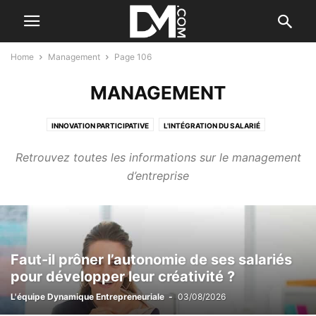
Home
Management
Page 106
MANAGEMENT
INNOVATION PARTICIPATIVE
L'INTÉGRATION DU SALARIÉ
LE B.A. BA DES RH
LES AIDES À L'EMBAUCHE
LES MOTIVATIONS
Retrouvez toutes les informations sur le management
LES QUALITÉS DE L'ENTREPRENEUR
MANAGEMENT DES COMMERCIAUX
d’entreprise
MOTIVER SES SALARIÉS
PAR DES DIRIGEANTS
SALAIRE & COTISATIONS SOCIALES
Faut-il prôner l’autonomie de ses salariés
pour développer leur créativité ?
L'équipe Dynamique Entrepreneuriale
-
03/08/2026