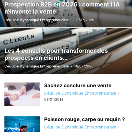
Prospection B2B en 2026 : comment l’IA
réinvente la vente
L'équipe Dynamique Entrepreneuriale
-
20/07/2026
Les 4 conseils pour transformer des
prospects en clients…
L'équipe Dynamique Entrepreneuriale
-
18/07/2026
Sachez conclure une vente
L'équipe Dynamique Entrepreneuriale
-
08/01/2018
Poisson rouge, carpe ou requin ?
L'équipe Dynamique Entrepreneuriale
-