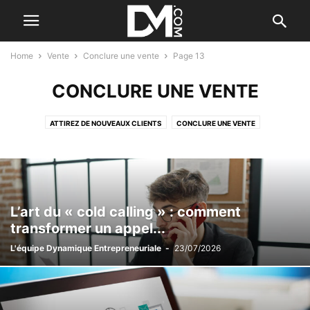
Home
Vente
Conclure une vente
Page 13
CONCLURE UNE VENTE
ATTIREZ DE NOUVEAUX CLIENTS
CONCLURE UNE VENTE
FIDÉLISEZ VOS CLIENTS
LA PROSPECTION
LE B.A. BA DU COMMERCIAL
LE PLAN D'ACTION COMMERCIAL
LES DÉBUTS DE LA VENTE
LES OUTILS COMMERCIAUX
NÉGOCIATION INT.
L’art du « cold calling » : comment
transformer un appel...
L'équipe Dynamique Entrepreneuriale
-
23/07/2026