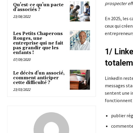
prospecter eff
Qu’est-ce qu’un pacte
d’associés ?
23/08/2022
En 2025, les c
ceux qui créen
entrepreneurs
Les Petits Chaperons
Rouges, une
entreprise qui ne fait
pas grandir que les
1/ Linke
enfants !
07/09/2020
totalem
Le décès d’un associé,
LinkedIn reste
comment anticiper
cette difficulté ?
messages stan
23/03/2022
sentent une in
fonctionnent 
publier ré
commenter 