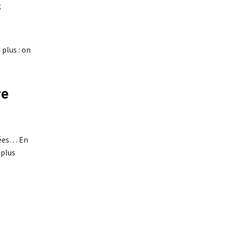
;
plus : on
re
sées… En
 plus