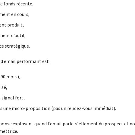
de fonds récente,
ment en cours,
nt produit,
ent d’outil,
e stratégique.
ld email performant est :
 90 mots),
isé,
 signal fort,
rs une micro-proposition (pas un rendez-vous immédiat).
éponse explosent quand l’email parle réellement du prospect et no
mettrice.