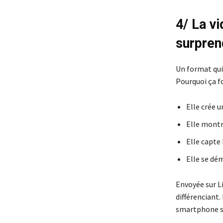
4/ La vi
surpren
Un format qui 
Pourquoi ça f
Elle crée 
Elle montr
Elle capte 
Elle se dé
Envoyée sur L
différenciant.
smartphone suf