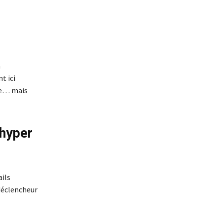
a
t ici
ble… mais
 hyper
ails
 déclencheur