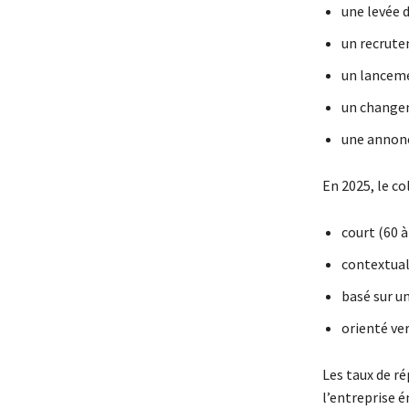
une levée 
un recrute
un lanceme
un changem
une annonc
En 2025, le co
court (60 à
contextual
basé sur un
orienté ve
Les taux de r
l’entreprise é