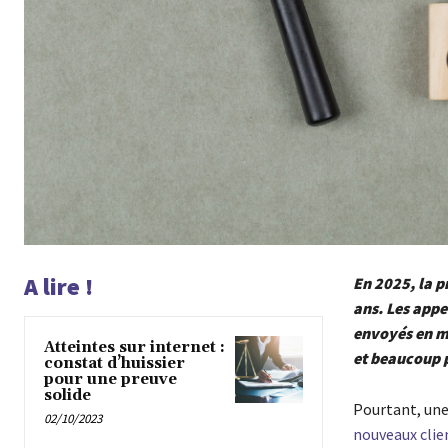
A lire !
En 2025, la p
ans. Les appe
envoyés en ma
Atteintes sur internet :
et beaucoup pl
constat d’huissier
pour une preuve
solide
Pourtant, une
02/10/2023
nouveaux clie