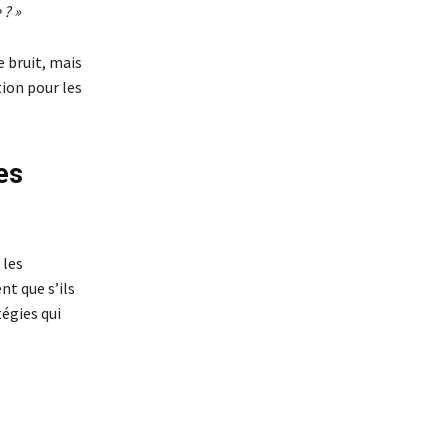
 ? »
e bruit, mais
tion pour les
es
 les
t que s’ils
tégies qui