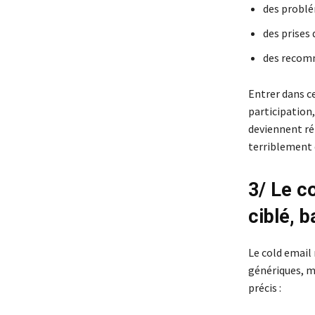
des problé
des prises 
des recom
Entrer dans c
participation,
deviennent réf
terriblement e
3/ Le c
ciblé, b
Le cold email 
génériques, m
précis :