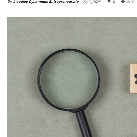
By
L'équipe Dynamique Entrepreneuriale
22/11/2025
0
2106