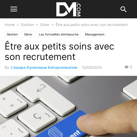
Home
Gestion
Gérer
Être aux petits soins avec son recrutement
Gestion
Gérer
Les formalités d'embauche
Management
Être aux petits soins avec
son recrutement
0
By
L'équipe Dynamique Entrepreneuriale
-
15/06/2024