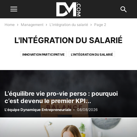
Home
Management
L'intégration du salarié
Page 2
L'INTÉGRATION DU SALARIÉ
INNOVATION PARTICIPATIVE
L'INTÉGRATION DU SALARIÉ
LE B.A. BA DES RH
LES AIDES À L'EMBAUCHE
LES MOTIVATIONS
LES QUALITÉS DE L'ENTREPRENEUR
MANAGEMENT DES COMMERCIAUX
MOTIVER SES SALARIÉS
PAR DES DIRIGEANTS
SALAIRE & COTISATIONS SOCIALES
L’équilibre vie pro-vie perso : pourquoi
c’est devenu le premier KPI...
L'équipe Dynamique Entrepreneuriale
-
08/08/2026