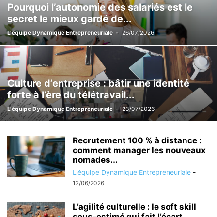
Pourquoi l’autonomie des salariés est le
secret le mieux gardé de...
L'équipe Dynamique Entrepreneuriale
-
26/07/2026
Culture d’entreprise : bâtir une identité
forte à l’ère du télétravail...
L'équipe Dynamique Entrepreneuriale
-
23/07/2026
Recrutement 100 % à distance :
comment manager les nouveaux
nomades...
L'équipe Dynamique Entrepreneuriale
-
12/06/2026
L’agilité culturelle : le soft skill
sous-estimé qui fait l’écart