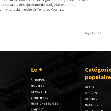
es sociales, des ajustements budgétaires et des
ormations du marché de l’emploi. Pour les...
Page 3 sur 96
Le +
Catégori
populair
À PROPOS
MODÈLES
GÉRER
NEWSLETTER
BUSINESS
LIVRE BLANC
GESTION
MENTIONS LÉGALES
MANAGEMENT
CONTACT
DÉVELOPPER