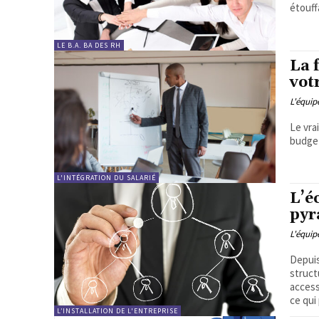
étouff
LE B.A. BA DES RH
La 
vot
L'équi
Le vra
budget
L'INTÉGRATION DU SALARIÉ
L’é
pyr
L'équi
Depuis
struct
access
ce qui
L’INSTALLATION DE L'ENTREPRISE