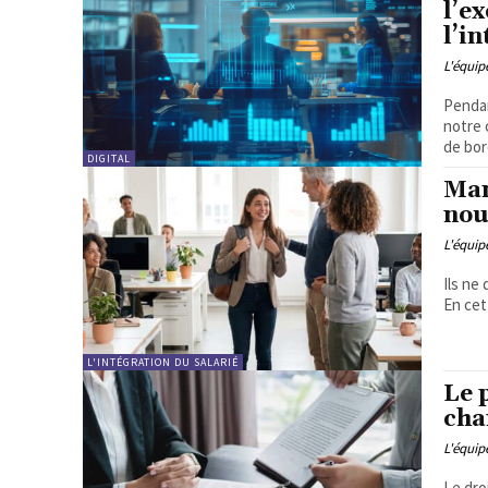
l’e
l’i
L'équi
Pendan
notre 
de bord
DIGITAL
Man
nou
L'équi
Ils ne
En cet
L'INTÉGRATION DU SALARIÉ
Le p
cha
L'équi
Le dro