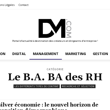
ons Légales
Contact
Portail d'actualité à destination des créateurs et dirigeants d'entreprise !
ION
DIGITAL
MANAGEMENT
MARKETING
GESTION
CATÉGORIE
Le B.A. BA des RH
LES DIFFÉRENTS TYPES DE CONTRAT
RECHERCHE ET SÉLECTION
silver économie : le nouvel horizon de