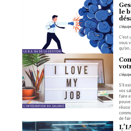
Ges
le 
dés
L'équi
C’est 
vous v
qu’on..
LE B.A. BA DE LA GESTION
Com
vot
L'équi
S’il e
vos sa
faire 
pouvez
L'INTÉGRATION DU SALARIÉ
réussi
commu
de fai
L’IA