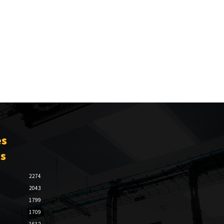
es
es
2274
2043
1799
1709
1612