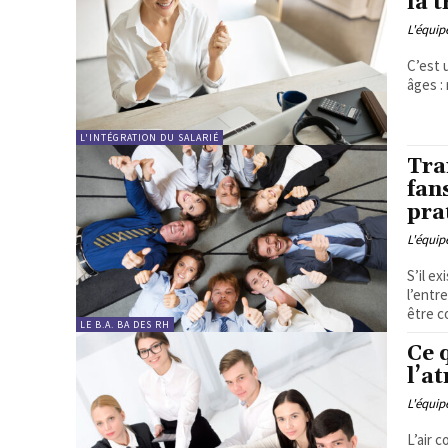
la 
L'équi
C’est 
âges :
L'INTÉGRATION DU SALARIÉ
Tra
fan
pra
L'équi
S’il e
l’entr
être c
LE B.A. BA DES RH
Ce 
l’a
L'équi
L’air 