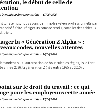
xécution, le début de celle de
ntention
pe Dynamique Entrepreneuriale
-
17/06/2026
t longtemps, nous avons défini notre valeur professionnelle par
capacité à faire : rédiger un compte rendu, compiler des tableaux
, trier...
ager la « Génération Z Alpha » :
veaux codes, nouvelles attentes
pe Dynamique Entrepreneuriale
-
14/06/2026
 demandent plus l'autorisation de bousculer les règles, ils le font.
te année 2026, la génération Z (nés entre 1995 et 2010)...
oint sur le droit du travail : ce qui
nge pour les employeurs cette année
pe Dynamique Entrepreneuriale
-
13/06/2026
it du travail français évolue régulièrement, au rythme des