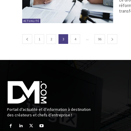
réform
transf
ACTUALITÉ
...
1
2
3
4
96
Portail d’actualité et d’information à destination
des créateurs et chefs d’entreprise !