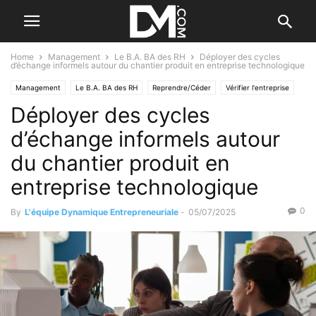
Home
Management
Le B.A. BA des RH
Déployer des cycles
d’échange informels autour du chantier produit en entreprise technologique
Management
Le B.A. BA des RH
Reprendre/Céder
Vérifier l'entreprise
Déployer des cycles
d’échange informels autour
du chantier produit en
entreprise technologique
0
By
L'équipe Dynamique Entrepreneuriale
-
05/07/2025