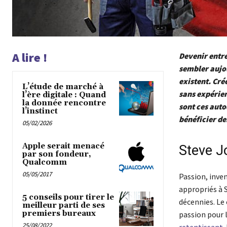
A lire !
Devenir entre
sembler aujo
existent. Cré
L’étude de marché à
sans expérien
l’ère digitale : Quand
la donnée rencontre
sont ces auto
l’instinct
bénéficier de
05/02/2026
Apple serait menacé
Steve J
par son fondeur,
Qualcomm
05/05/2017
Passion, inven
appropriés à S
5 conseils pour tirer le
décennies. Le
meilleur parti de ses
premiers bureaux
passion pour 
25/08/2022