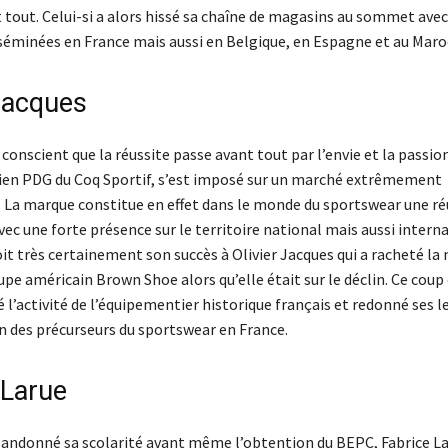
 tout. Celui-si a alors hissé sa chaîne de magasins au sommet avec
séminées en France mais aussi en Belgique, en Espagne et au Maro
 Jacques
onscient que la réussite passe avant tout par l’envie et la passion
cien PDG du Coq Sportif, s’est imposé sur un marché extrêmement
. La marque constitue en effet dans le monde du sportswear une ré
ec une forte présence sur le territoire national mais aussi interna
it très certainement son succès à Olivier Jacques qui a racheté la
upe américain Brown Shoe alors qu’elle était sur le déclin. Ce cou
é l’activité de l’équipementier historique français et redonné ses l
un des précurseurs du sportswear en France.
 Larue
bandonné sa scolarité avant même l’obtention du BEPC, Fabrice La