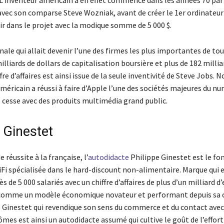
 L’inventeur américain a en effet commencé dans les années 70 par 
avec son comparse Steve Wozniak, avant de créer le 1er ordinateur
ir dans le projet avec la modique somme de 5 000 $.
ale qui allait devenir l’une des firmes les plus importantes de to
illiards de dollars de capitalisation boursière et plus de 182 millia
fre d’affaires est ainsi issue de la seule inventivité de Steve Jobs. 
américain a réussi à faire d’Apple l’une des sociétés majeures du n
 cesse avec des produits multimédia grand public.
 Ginestet
 réussite à la française, l’
autodidacte
Philippe Ginestet est le fo
GiFi spécialisée dans le hard-discount non-alimentaire. Marque qui
s de 5 000 salariés avec un chiffre d’affaires de plus d’un milliard d’
 comme un modèle économique novateur et performant depuis sa 
e Ginestet qui revendique son sens du commerce et du contact avec 
ômes est ainsi un autodidacte assumé qui cultive le goût de l’effort 