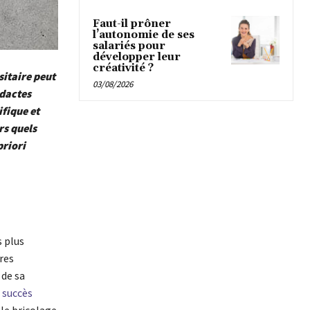
Faut-il prôner
l’autonomie de ses
salariés pour
développer leur
créativité ?
itaire peut
03/08/2026
dactes
ifique et
rs quels
priori
s plus
res
 de sa
 succès