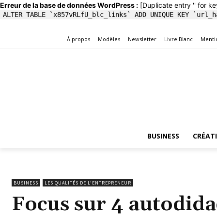
Erreur de la base de données WordPress :
[Duplicate entry '' for ke
ALTER TABLE `x857vRLfU_blc_links` ADD UNIQUE KEY `url_h
À propos
Modèles
Newsletter
Livre Blanc
Menti
BUSINESS
CRÉAT
BUSINESS
LES QUALITÉS DE L'ENTREPRENEUR
Focus sur 4 autodidac