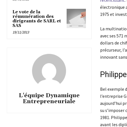
retentissant
.
électronique 
Le vote de la
1975 et invest
rémunération des
dirigeants de SARL et
SAS
La multination
19/11/2013
avec ses 571 m
dollars de chif
précurseur, l’
innovant sans
Philippe
Bel exemple de
L'équipe Dynamique
l’entreprise 
Entrepreneuriale
aujourd’hui prè
su s’imposer
1981. Philipp
avant les dipl