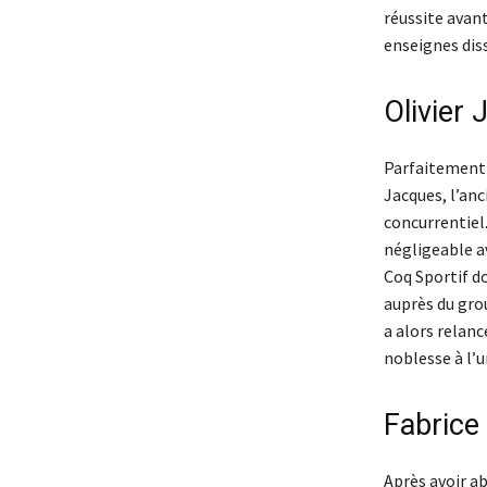
réussite avant
enseignes dis
Olivier
Parfaitement c
Jacques, l’an
concurrentiel
négligeable av
Coq Sportif do
auprès du gro
a alors relanc
noblesse à l’
Fabrice
Après avoir a