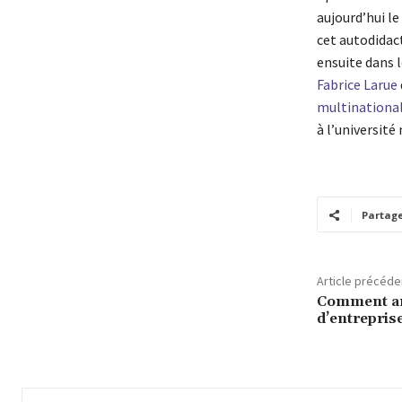
aujourd’hui le
cet autodidact
ensuite dans l
Fabrice Larue
multinational
à l’université
Partag
Article précéde
Comment amé
d’entreprise