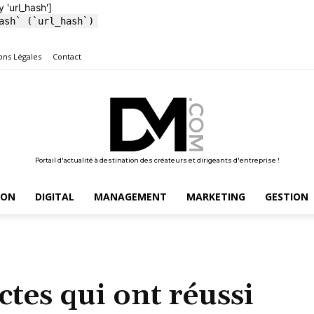
y 'url_hash']
ash` (`url_hash`)
ons Légales
Contact
Portail d'actualité à destination des créateurs et dirigeants d'entreprise !
ION
DIGITAL
MANAGEMENT
MARKETING
GESTION
tes qui ont réussi