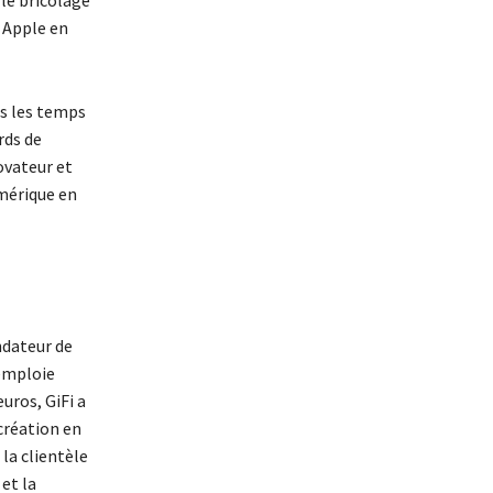
le bricolage
 Apple en
us les temps
rds de
Novateur et
umérique en
ndateur de
 emploie
euros, GiFi a
création en
la clientèle
et la