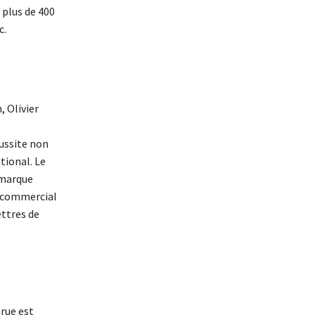
 plus de 400
c.
, Olivier
ussite non
tional. Le
 marque
p commercial
ettres de
rue est