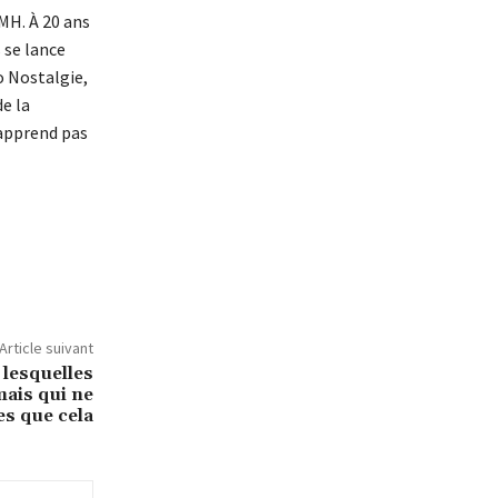
MH. À 20 ans
 se lance
o Nostalgie,
e la
’apprend pas
Article suivant
 lesquelles
mais qui ne
es que cela