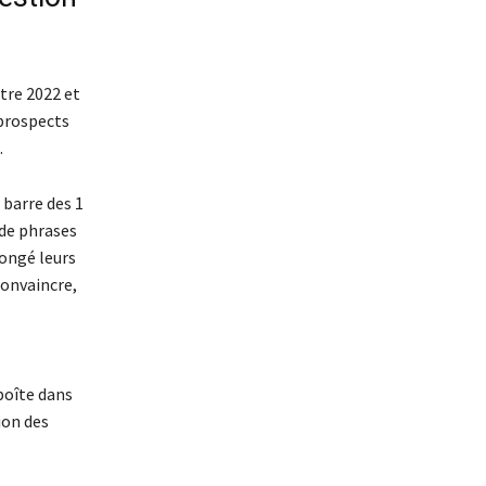
tre 2022 et
 prospects
.
 barre des 1
 de phrases
longé leurs
 convaincre,
boîte dans
ion des