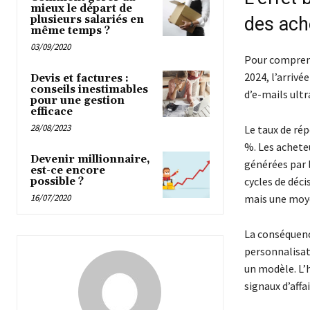
mieux le départ de
des ach
plusieurs salariés en
même temps ?
03/09/2020
Pour comprendr
2024, l’arrivée
Devis et factures :
conseils inestimables
d’e-mails ultr
pour une gestion
efficace
28/08/2023
Le taux de ré
%. Les achete
Devenir millionnaire,
générées par l
est-ce encore
cycles de déci
possible ?
mais une moye
16/07/2020
La conséquence
personnalisati
un modèle. L’
signaux d’affai