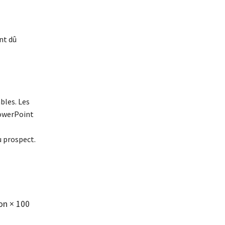
nt dû
bles. Les
PowerPoint
u prospect.
ion
×
100