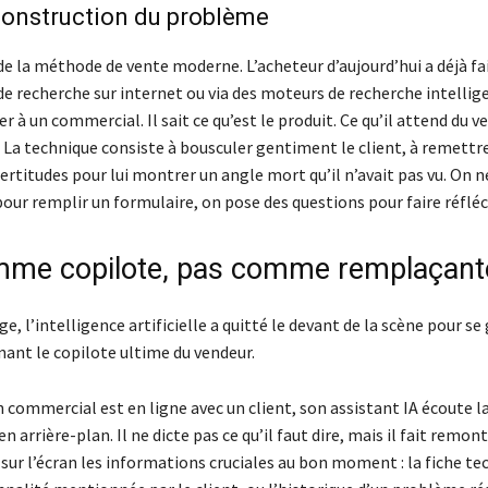
construction du problème
de la méthode de vente moderne. L’acheteur d’aujourd’hui a déjà fa
de recherche sur internet ou via des moteurs de recherche intellig
 à un commercial. Il sait ce qu’est le produit. Ce qu’il attend du ve
. La technique consiste à bousculer gentiment le client, à remettr
ertitudes pour lui montrer un angle mort qu’il n’avait pas vu. On n
our remplir un formulaire, on pose des questions pour faire réfléc
mme copilote, pas comme remplaçant
e, l’intelligence artificielle a quitté le devant de la scène pour se
nant le copilote ultime du vendeur.
 commercial est en ligne avec un client, son assistant IA écoute l
n arrière-plan. Il ne dicte pas ce qu’il faut dire, mais il fait remon
sur l’écran les informations cruciales au bon moment : la fiche te