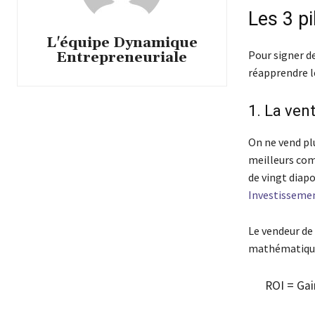
Les 3 pi
L'équipe Dynamique
Pour signer d
Entrepreneuriale
réapprendre l
1. La ven
On ne vend pl
meilleurs com
de vingt diapo
Investisseme
Le vendeur de 
mathématique
ROI
=
Gai