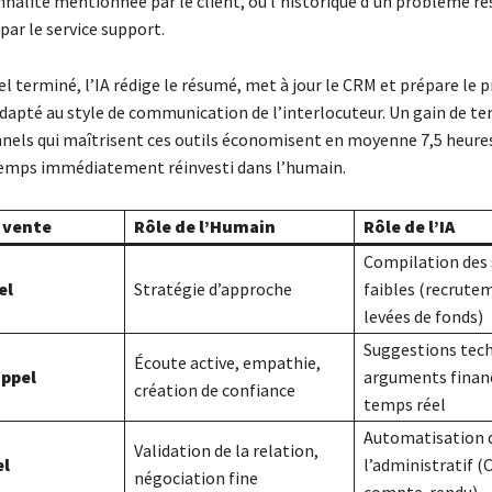
nalité mentionnée par le client, ou l’historique d’un problème ré
par le service support.
el terminé, l’IA rédige le résumé, met à jour le CRM et prépare le p
adapté au style de communication de l’interlocuteur. Un gain de te
nnels qui maîtrisent ces outils économisent en moyenne 7,5 heure
emps immédiatement réinvesti dans l’humain.
 vente
Rôle de l’Humain
Rôle de l’IA
Compilation des 
el
Stratégie d’approche
faibles (recrute
levées de fonds)
Suggestions tech
Écoute active, empathie,
appel
arguments financ
création de confiance
temps réel
Automatisation 
Validation de la relation,
el
l’administratif (
négociation fine
compte-rendu)