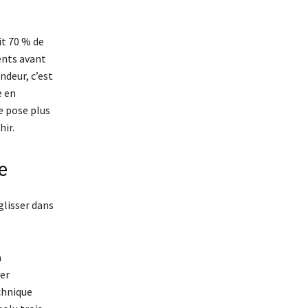
it 70 % de
ents avant
ndeur, c’est
e en
e pose plus
hir.
e
 glisser dans
a
ter
chnique