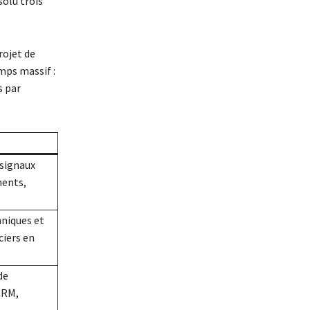
solu trois
rojet de
mps massif :
s par
signaux
ments,
niques et
iers en
de
CRM,