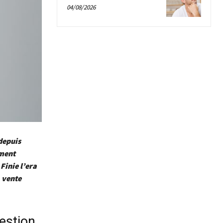
04/08/2026
depuis
ement
Finie l’era
a vente
gestion