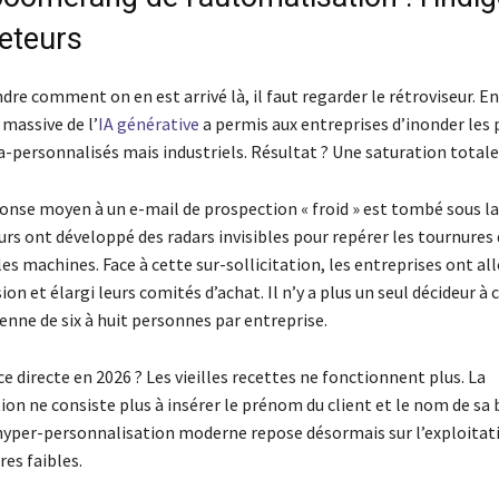
eteurs
e comment on en est arrivé là, il faut regarder le rétroviseur. En
 massive de l’
IA générative
a permis aux entreprises d’inonder les
a-personnalisés mais industriels. Résultat ? Une saturation totale
ponse moyen à un e-mail de prospection « froid » est tombé sous la
urs ont développé des radars invisibles pour repérer les tournures
es machines. Face à cette sur-sollicitation, les entreprises ont al
sion et élargi leurs comités d’achat. Il n’y a plus un seul décideur à
nne de six à huit personnes par entreprise.
 directe en 2026 ? Les vieilles recettes ne fonctionnent plus. La
on ne consiste plus à insérer le prénom du client et le nom de sa 
hyper-personnalisation moderne repose désormais sur l’exploitat
res faibles.