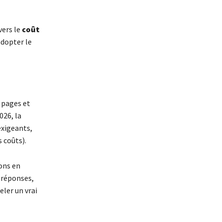
vers le
coût
adopter le
 pages et
026, la
exigeants,
s coûts).
ons en
s réponses,
ler un vrai