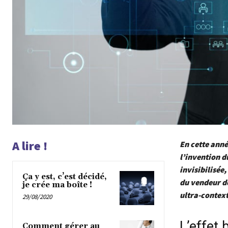
A lire !
En cette anné
l’invention 
invisibilisée
Ça y est, c’est décidé,
du vendeur de
je crée ma boîte !
ultra-contextu
29/08/2020
L’effet 
Comment gérer au