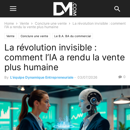
Home
Vente
Conclure une vente
La révolution invisible : comment
l’IA a rendu la vente plus humaine
Vente
Conclure une vente
Le B.A. BA du commercial
La révolution invisible :
Les débuts de la vente
Les outils commerciaux
comment l’IA a rendu la vente
plus humaine
0
By
L'équipe Dynamique Entrepreneuriale
-
03/07/2026