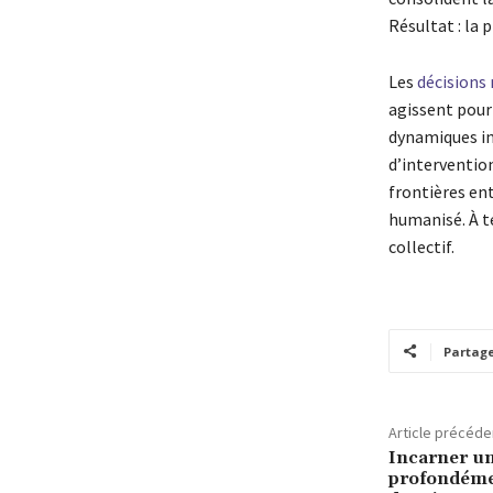
Résultat : la 
Les
décisions
agissent pour
dynamiques inv
d’intervention
frontières ent
humanisé. À t
collectif.
Partag
Article précéde
Incarner u
profondéme