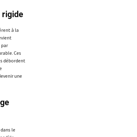
rigide
rent à la
evient
 par
rable. Ces
les débordent
e
devenir une
ège
 dans le