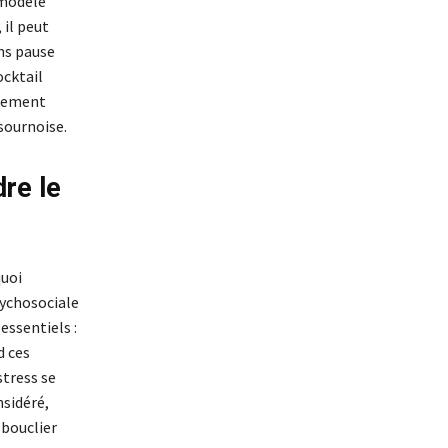
 modèle
 il peut
ns pause
ocktail
olement
 sournoise.
re le
quoi
sychosociale
essentiels :
d ces
tress se
nsidéré,
 bouclier