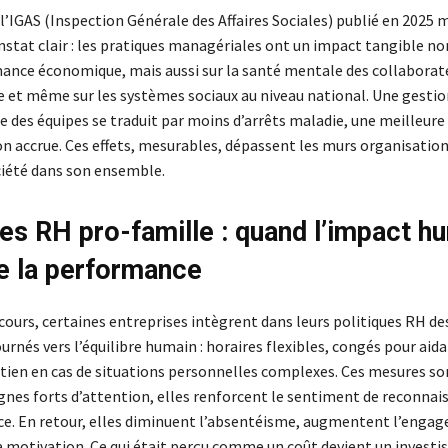
l’IGAS (Inspection Générale des Affaires Sociales) publié en 2025 
nstat clair : les pratiques managériales ont un impact tangible n
mance économique, mais aussi sur la santé mentale des collaborate
 et même sur les systèmes sociaux au niveau national. Une gestio
e des équipes se traduit par moins d’arrêts maladie, une meilleure
ion accrue. Ces effets, mesurables, dépassent les murs organisatio
ciété dans son ensemble.
ues RH pro-famille : quand l’impact h
e la performance
cours, certaines entreprises intègrent dans leurs politiques RH des
rnés vers l’équilibre humain : horaires flexibles, congés pour aid
utien en cas de situations personnelles complexes. Ces mesures so
nes forts d’attention, elles renforcent le sentiment de reconnai
e. En retour, elles diminuent l’absentéisme, augmentent l’enga
a motivation. Ce qui était perçu comme un coût devient un investi