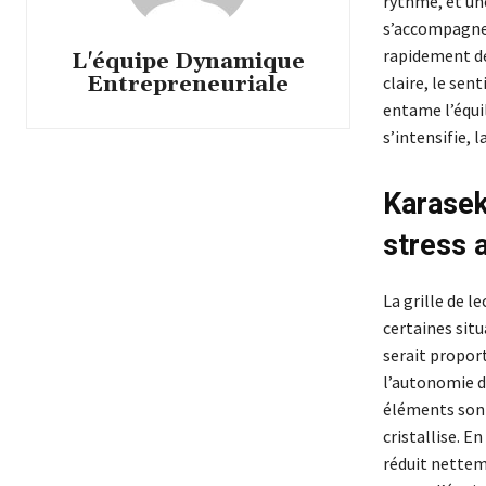
rythme, et u
s’accompagne 
rapidement de
L'équipe Dynamique
Entrepreneuriale
claire, le se
entame l’équil
s’intensifie, 
Karasek
stress a
La grille de 
certaines sit
serait proport
l’autonomie do
éléments sont
cristallise. E
réduit nettem