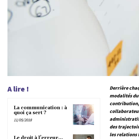
A lire !
Derrière cha
modalités du 
contribution,
La communication : à
collaborateur
quoi ça sert ?
administratif
11/05/2018
des trajectoi
les relations
Le droit à l’erreur…