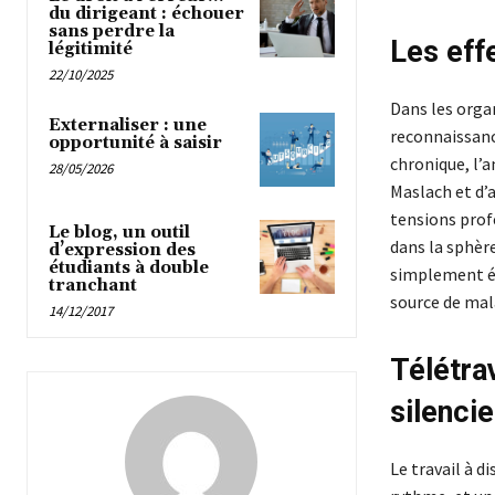
du dirigeant : échouer
sans perdre la
Les eff
légitimité
22/10/2025
Dans les organ
Externaliser : une
reconnaissanc
opportunité à saisir
chronique, l’a
28/05/2026
Maslach et d’
tensions profe
Le blog, un outil
dans la sphère
d’expression des
étudiants à double
simplement ép
tranchant
source de mal
14/12/2017
Télétra
silenci
Le travail à 