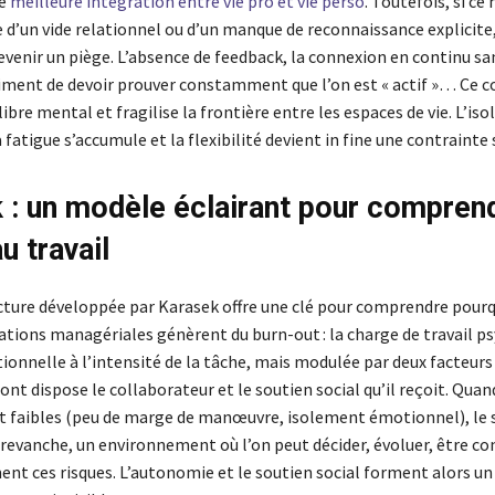
ne
meilleure intégration entre vie pro et vie perso
. Toutefois, si ce
d’un vide relationnel ou d’un manque de reconnaissance explicite,
venir un piège. L’absence de feedback, la connexion en continu sa
ntiment de devoir prouver constamment que l’on est « actif »… Ce c
ibre mental et fragilise la frontière entre les espaces de vie. L’is
la fatigue s’accumule et la flexibilité devient in fine une contrainte
 : un modèle éclairant pour comprend
u travail
lecture développée par Karasek offre une clé pour comprendre pour
uations managériales génèrent du burn-out : la charge de travail p
ionnelle à l’intensité de la tâche, mais modulée par deux facteurs 
nt dispose le collaborateur et le soutien social qu’il reçoit. Quan
 faibles (peu de marge de manœuvre, isolement émotionnel), le s
n revanche, un environnement où l’on peut décider, évoluer, être co
ent ces risques. L’autonomie et le soutien social forment alors un