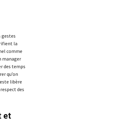
s gestes
ifient la
onnel comme
un manager
ter des temps
rer qu’on
este libère
u respect des
 et