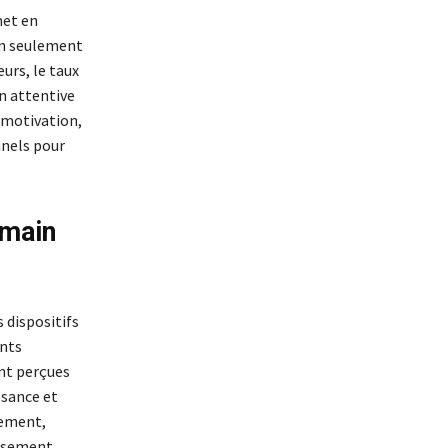
met en
on seulement
urs, le taux
n attentive
 motivation,
nnels pour
umain
 dispositifs
ants
nt perçues
ssance et
gement,
ssement.