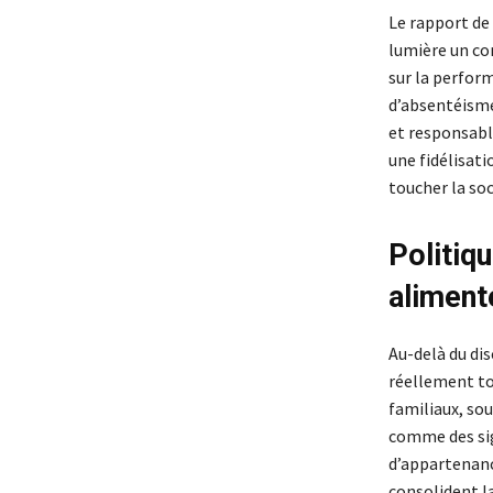
Le rapport de 
lumière un co
sur la perfor
d’absentéisme
et responsabl
une fidélisat
toucher la so
Politiq
aliment
Au-delà du dis
réellement tou
familiaux, so
comme des sig
d’appartenanc
consolident l