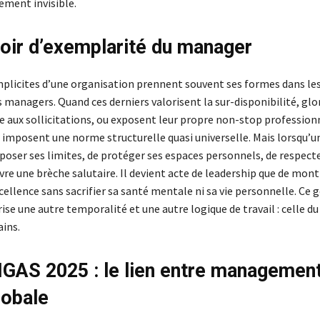
ement invisible.
oir d’exemplarité du manager
plicites d’une organisation prennent souvent ses formes dans le
 managers. Quand ces derniers valorisent la sur-disponibilité, glor
e aux sollicitations, ou exposent leur propre non-stop professi
s imposent une norme structurelle quasi universelle. Mais lorsqu’
 poser ses limites, de protéger ses espaces personnels, de respec
uvre une brèche salutaire. Il devient acte de leadership que de mont
xcellence sans sacrifier sa santé mentale ni sa vie personnelle. Ce g
rise une autre temporalité et une autre logique de travail : celle d
ins.
IGAS 2025 : le lien entre management
lobale