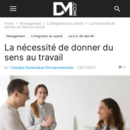
Home
Management
L'intégration du salarié
La nécessité de
donner du sens au travail
Management
L'intégration du salarié
Le B.A. BA des RH
La nécessité de donner du
Motiver ses salariés
sens au travail
0
By
L'équipe Dynamique Entrepreneuriale
-
24/11/2021