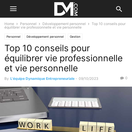
Home
Personnel
Développement personnel
Top 10 conseils pour
équilibrer vie professionnelle et vie personnelle
Personnel
Développement personnel
Gestion
Top 10 conseils pour
Gestion du temps et du stress
équilibrer vie professionnelle
et vie personnelle
0
By
L'équipe Dynamique Entrepreneuriale
-
09/10/2023