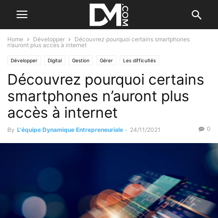
Home
Développer
Découvrez pourquoi certains smartphones
n’auront plus accès à internet
Développer
Digital
Gestion
Gérer
Les difficultés
Découvrez pourquoi certains
Les moyens web
smartphones n’auront plus
accès à internet
0
By
L'équipe Dynamique Entrepreneuriale
-
24/11/2021