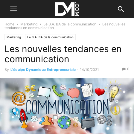
Home
Marketing
Le B.A. BA de la communication
Les nouvelles
tendances en communication
Marketing
Le B.A. BA de la communication
Les nouvelles tendances en
communication
0
By
L'équipe Dynamique Entrepreneuriale
-
14/10/2021