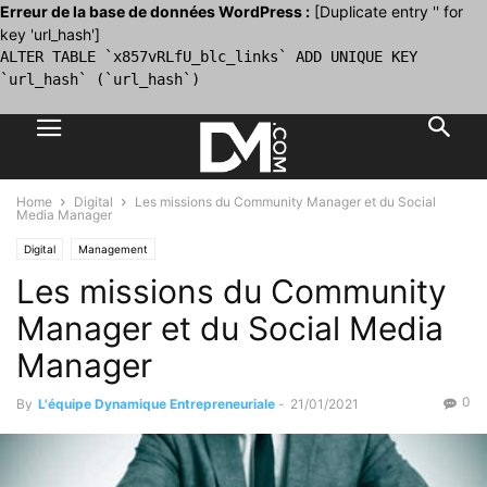
Erreur de la base de données WordPress :
[Duplicate entry '' for
key 'url_hash']
ALTER TABLE `x857vRLfU_blc_links` ADD UNIQUE KEY
`url_hash` (`url_hash`)
Home
Digital
Les missions du Community Manager et du Social
Media Manager
Digital
Management
Les missions du Community
Manager et du Social Media
Manager
0
By
L'équipe Dynamique Entrepreneuriale
-
21/01/2021