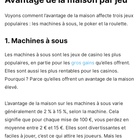
Voyons comment l’avantage de la maison affecte trois jeux
populaires : les machines à sous, le poker et la roulette.
1. Machines à sous
Les machines à sous sont les jeux de casino les plus
populaires, en partie pour les
gros gains
qu’elles offrent.
Elles sont aussi les plus rentables pour les casinos.
Pourquoi ? Parce qu’elles offrent un avantage de la maison
élevé.
L’avantage de la maison sur les machines à sous varie
généralement de 2 % à 15 %, selon la machine. Cela
signifie que pour chaque mise de 100 €, vous perdez en
moyenne entre 2 € et 15 €. Elles sont divertissantes et
faciles à jouer, c’est ce qui attire les joueurs. Mais les