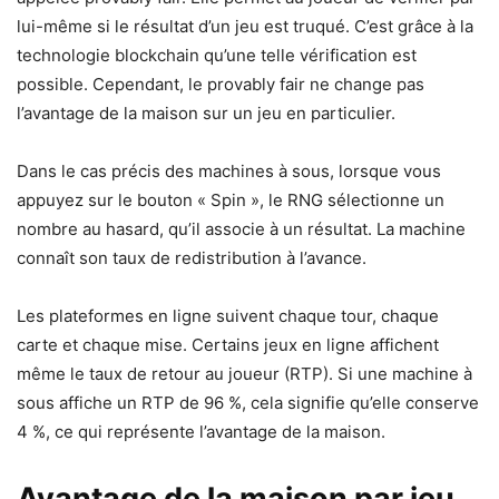
lui-même si le résultat d’un jeu est truqué. C’est grâce à la
technologie blockchain qu’une telle vérification est
possible. Cependant, le provably fair ne change pas
l’avantage de la maison sur un jeu en particulier.
Dans le cas précis des machines à sous, lorsque vous
appuyez sur le bouton « Spin », le RNG sélectionne un
nombre au hasard, qu’il associe à un résultat. La machine
connaît son taux de redistribution à l’avance.
Les plateformes en ligne suivent chaque tour, chaque
carte et chaque mise. Certains jeux en ligne affichent
même le taux de retour au joueur (RTP). Si une machine à
sous affiche un RTP de 96 %, cela signifie qu’elle conserve
4 %, ce qui représente l’avantage de la maison.
Avantage de la maison par jeu