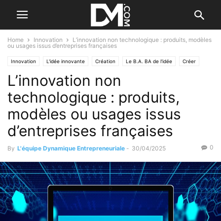
Home
Innovation
L’innovation non technologique : produits, modèles
ou usages issus d’entreprises françaises
Innovation
L'idée innovante
Création
Le B.A. BA de l'idée
Créer
L’innovation non
Le B.A. BA de la stratégie
technologique : produits,
modèles ou usages issus
d’entreprises françaises
0
By
L'équipe Dynamique Entrepreneuriale
-
30/04/2025