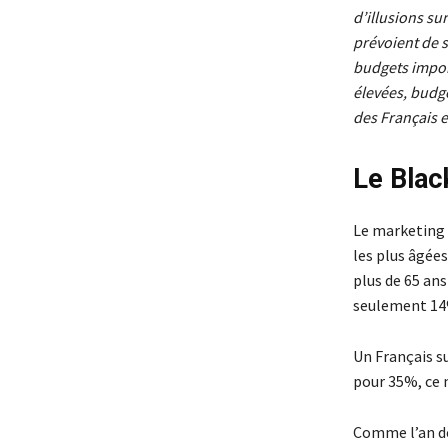
d’illusions su
prévoient de s
budgets import
élevées, budge
des Français 
Le Blac
Le marketing e
les plus âgées
plus de 65 ans
seulement 14%
Un Français su
pour 35%, ce n
Comme l’an de