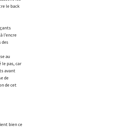
tre le back
rçants
à l’encre
s des
se au
le pas, car
nts avant
se de
ion de cet
ient bien ce