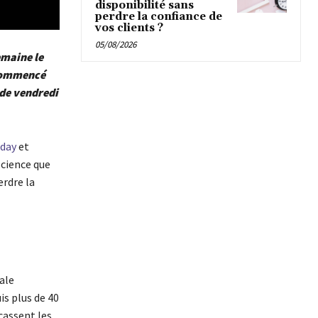
disponibilité sans
perdre la confiance de
vos clients ?
05/08/2026
emaine le
 commencé
 de vendredi
iday
et
science que
erdre la
ale
is plus de 40
cassent les