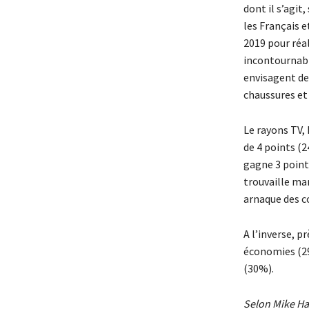
dont il s’agit
les Français e
2019 pour réal
incontournabl
envisagent de
chaussures et 
Le rayons TV, 
de 4 points (2
gagne 3 points
trouvaille ma
arnaque des c
A l’inverse, p
économies (29
(30%).
Selon Mike Had