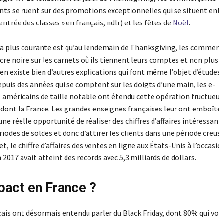
ients se ruent sur des promotions exceptionnelles qui se situent en
entrée des classes » en français, ndlr) et les fêtes de
Noël
.
 la plus courante est qu’au lendemain de Thanksgiving, les comme
ncre noire sur les carnets où ils tiennent leurs comptes et non plus 
 en existe bien d’autres explications qui font même l’objet d’étude
puis des années qui se comptent sur les doigts d’une main, les e-
méricains de taille notable ont étendu cette opération fructueu
dont la France. Les grandes enseignes françaises leur ont emboîté 
 une réelle opportunité de réaliser des chiffres d’affaires intéressa
riodes de soldes et donc d’attirer les clients dans une période creu
et, le chiffre d’affaires des ventes en ligne aux États-Unis à l’occas
017 avait atteint des records avec 5,3 milliards de dollars.
pact en France ?
ais ont désormais entendu parler du Black Friday, dont 80% qui vo