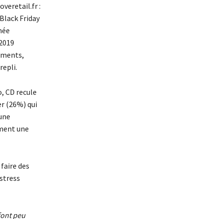
veretail.fr :
 Black Friday
née
 2019
tements,
repli.
o, CD recule
er (26%) qui
 une
ément une
 faire des
stress
font peu