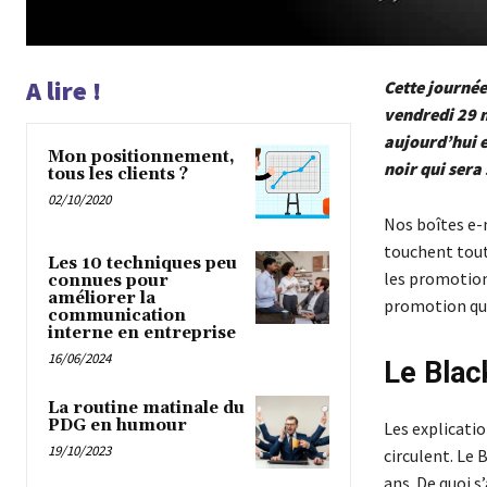
A lire !
Cette journée
vendredi 29 
aujourd’hui e
Mon positionnement,
noir qui sera 
tous les clients ?
02/10/2020
Nos boîtes e-
touchent tout
Les 10 techniques peu
les promotion
connues pour
améliorer la
promotion qui 
communication
interne en entreprise
16/06/2024
Le Black
La routine matinale du
PDG en humour
Les explicatio
19/10/2023
circulent. Le 
ans. De quoi s