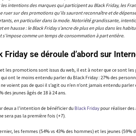
r les intentions des marques qui participent au Black Friday, les Fra
e ruer sur des promotions qu’ils sauront reconnaître et de dépens
ants, en particulier dans la mode. Notoriété grandissante, intenti
t en hausse : le Black Friday s’ancre de plus en plus dans les habit
et s’impose comme un temps de consommation à part entière.
k Friday se déroule d’abord sur Intern
t les promotions sont issus du web, il est à noter que ce sont le
 qui ont le moins entendu parler du Black Friday : 27% des person
 ne voient pas de quoi il s’agit ou n’en n’ont jamais entendu parler
 des jeunes âgés de 18 à 24 ans.
r deux a l’intention de bénéficier du
Black Friday
pour réaliser des
e sera pas la première fois (+7).
rnier, les femmes (54% vs 43% des hommes) et les jeunes (59% d