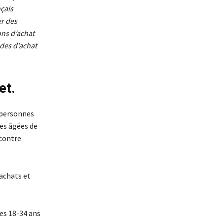
nçais
er des
ons d’achat
udes d’achat
et.
s personnes
nes âgées de
 contre
 achats et
es 18-34 ans