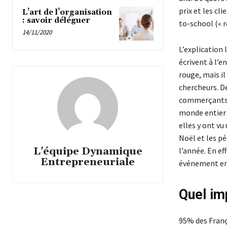
prix et les cl
L’art de l’organisation
: savoir déléguer
to-school (« r
14/11/2020
L’explication
écrivent à l’e
rouge, mais il
chercheurs. De
commerçants a
monde entier 
elles y ont vu
Noël et les pé
L'équipe Dynamique
l’année. En eff
Entrepreneuriale
événement en 2
Quel im
95% des Franç