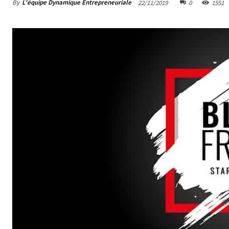
By
L'équipe Dynamique Entrepreneuriale
22/11/2019
0
1551