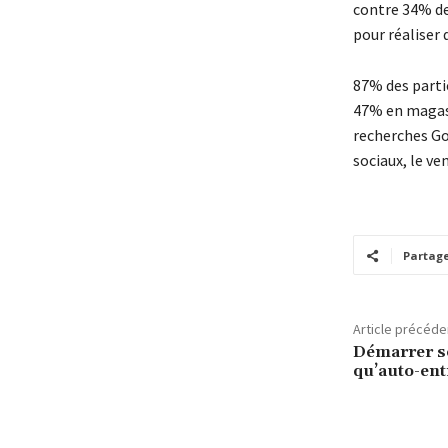
contre 34% des
pour réaliser 
87% des partic
47% en magasin
recherches Goo
sociaux, le ven
Partag
Article précéde
Démarrer so
qu’auto-en