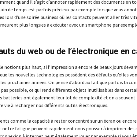
mment quand il s’agit d’annoter rapidement des documents en to
 gain de temps est parfois précieux par exemple lorsque vous anno
tes lors d’une soirée business où les contacts peuvent aller très vit
meurent plus longues à exécuter avec un smartphone par exempl
auts du web ou de l’électronique en 
notions plus haut, si l’impression a encore de beaux jours devant 
 que les nouvelles technologies possèdent des défauts qu’elles von
les prochaines années. On pense d’abord au fait que parfois la con
 pas possible, ce qui rend différents objets inutilisables dans certa
es batteries ont également leur lot de complexité et on a souvent
e vie à recharger nos différents outils électroniques.
ents comme la capacité à rester concentré sur un écran ou encore
t notre fatigue peuvent rapidement nous pousser à imprimer des
 connexion à internet peut également jouer par exemple si vous êt