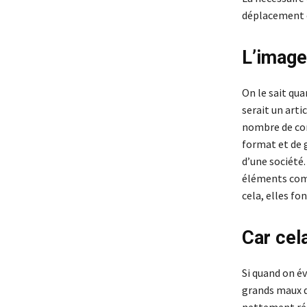
déplacement et
L’image
On le sait qu
serait un arti
nombre de con
format et de 
d’une société
éléments comm
cela, elles f
Car cel
Si quand on é
grands maux de
nettement réd