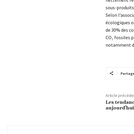
sous-produits 
Selon l’assoc
écologiques o
de 30% des co
CO₂ fossiles p
notamment du 
Partag
Article précéde
Les tendan
aujourd’hui