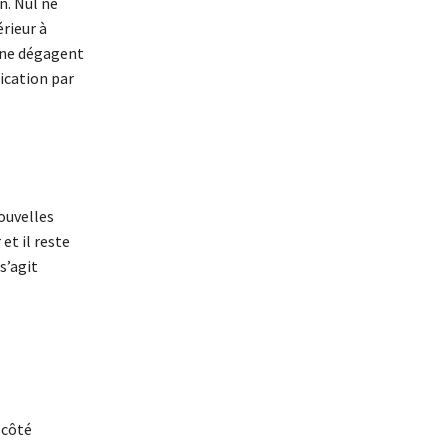
n. Nul ne
rieur à
 ne dégagent
ication par
ouvelles
et il reste
s’agit
 côté