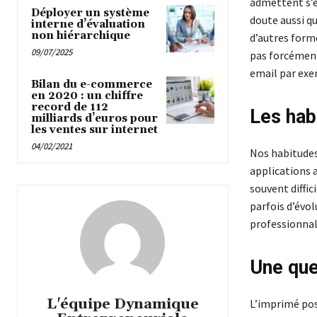
admettent s’ê
Déployer un système
doute aussi q
interne d’évaluation
non hiérarchique
d’autres form
09/07/2025
pas forcémen
email par ex
Bilan du e-commerce
en 2020 : un chiffre
record de 112
Les hab
milliards d’euros pour
les ventes sur internet
04/02/2021
Nos habitudes
applications 
souvent diffic
parfois d’évo
professionnali
Une que
L'équipe Dynamique
L’imprimé poss