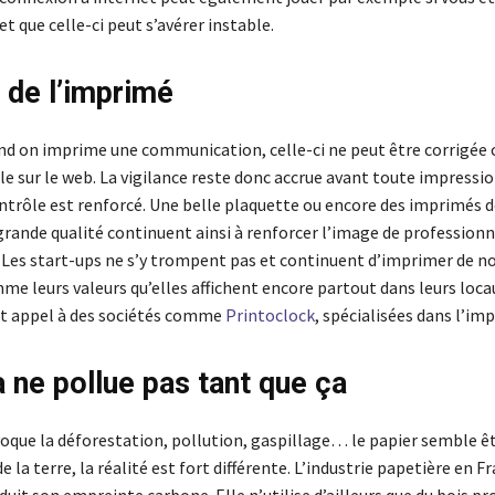
 que celle-ci peut s’avérer instable.
 de l’imprimé
and on imprime une communication, celle-ci ne peut être corrigé
cle sur le web. La vigilance reste donc accrue avant toute impressio
trôle est renforcé. Une belle plaquette ou encore des imprimés d
grande qualité continuent ainsi à renforcer l’image de profession
. Les start-ups ne s’y trompent pas et continuent d’imprimer de 
e leurs valeurs qu’elles affichent encore partout dans leurs loca
ont appel à des sociétés comme
Printoclock
, spécialisées dans l’im
a ne pollue pas tant que ça
voque la déforestation, pollution, gaspillage… le papier semble êt
 la terre, la réalité est fort différente. L’industrie papetière en Fr
uit son empreinte carbone. Elle n’utilise d’ailleurs que du bois p