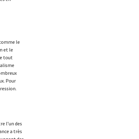
e comme le
n et le
e tout
nalisme
nombreux
ux. Pour
pression.
re l’un des
ance a très
rovenant des