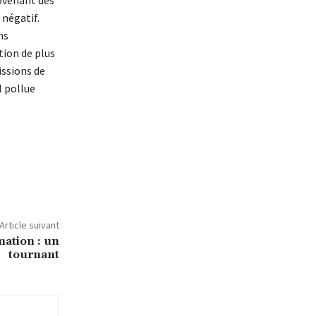
 négatif.
ns
tion de plus
ssions de
l pollue
Article suivant
ation : un
tournant