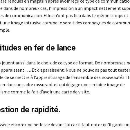
tre rendues en magasin après avoir reçu ce type de communicatio
ue dans de nombreux cas, l’impression a un impact nettement supé
es de communication. Elles n’ont pas lieu dans le même temps et
t une image intrusive comme le serait des campagnes de commun
emple.
itudes en fer de lance
 jouent aussi dans le choix de ce type de format. De nombreuses n
apparaissent …. Et disparaissent. Nous ne pouvons pas tout tester 
ile de se mettre à l’apprentissage de l’ensemble des nouveautés. Il 
luer dans un cadre rassurant et qui dégage une certaine image de
sme comme le fait d’avoir une carte de visite.
stion de rapidité.
ède encore une belle vie devant lui car il faut noter qu’il garde un