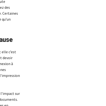
ute
tez des
e. Certaines
e qu’un
cause
elle c’est
t devoir
nexion à
ines
 l’impression
 l’impact sur
 documents.
es en