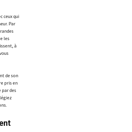
c ceux qui
eur. Par
grandes
e les
issent, à
 vous
ent de son
re pris en
e par des
légiez
ons.
ent