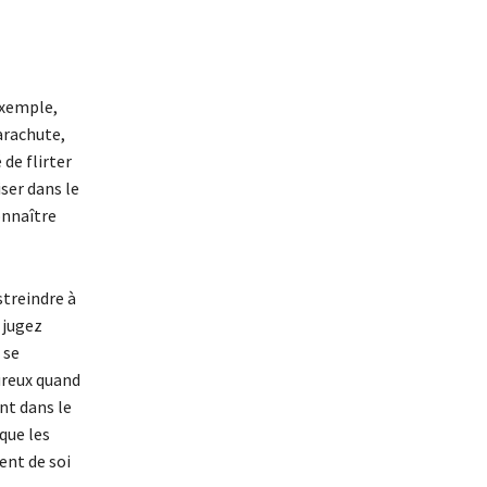
exemple,
arachute,
de flirter
iser dans le
onnaître
streindre à
 jugez
 se
ureux quand
nt dans le
 que les
ent de soi