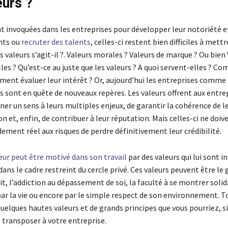
eurs ?
 invoquées dans les entreprises pour développer leur notoriété et
nts ou
recruter des talents
, celles-ci restent bien difficiles à mett
s valeurs s’agit-il ?. Valeurs morales ? Valeurs de marque ? Ou bien
les ? Qu’est-ce au juste que les valeurs ? A quoi servent-elles ? C
ment évaluer leur intérêt ? Or, aujourd’hui les entreprises comme 
 sont en quête de nouveaux repères. Les valeurs offrent aux entrep
er un sens à leurs multiples enjeux, de garantir la cohérence de l
et, enfin, de contribuer à leur réputation. Mais celles-ci ne doiv
ement réel aux risques de perdre définitivement leur crédibilité.
ur peut être motivé dans son travail
par des valeurs qui lui sont i
ans le cadre restreint du cercle privé. Ces valeurs peuvent être le 
ait, l’addiction au dépassement de soi, la faculté à se montrer solid
ar la vie ou encore par le simple respect de son environnement. T
uelques hautes valeurs et de grands principes que vous pourriez, si
 transposer à votre entreprise.