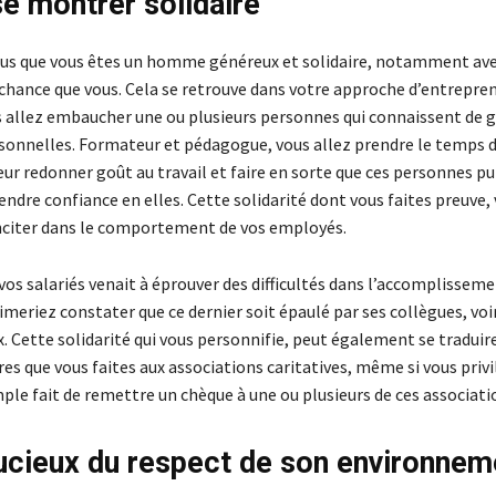
se montrer solidaire
 vous que vous êtes un homme généreux et solidaire, notamment ave
chance que vous. Cela se retrouve dans votre approche d’entrepren
 allez embaucher une ou plusieurs personnes qui connaissent de 
ersonnelles. Formateur et pédagogue, vous allez prendre le temps d
eur redonner goût au travail et faire en sorte que ces personnes pu
ndre confiance en elles. Cette solidarité dont vous faites preuve,
inciter dans le comportement de vos employés.
e vos salariés venait à éprouver des difficultés dans l’accomplissem
aimeriez constater que ce dernier soit épaulé par ses collègues, voi
. Cette solidarité qui vous personnifie, peut également se traduir
es que vous faites aux associations caritatives, même si vous privi
mple fait de remettre un chèque à une ou plusieurs de ces associati
ucieux du respect de son environnem