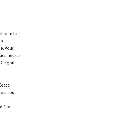
l bien fait.
la
e. Vous
gues heures
. Ce goût
 Cette
e surtout
é à la