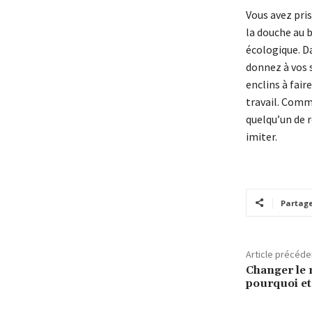
Vous avez pris
la douche au b
écologique. Da
donnez à vos s
enclins à fair
travail. Comm
quelqu’un de 
imiter.
Partag
Article précéde
Changer le 
pourquoi e