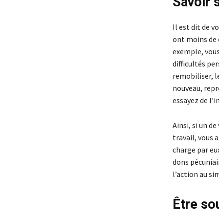
Savoir 
Il est dit de
ont moins de 
exemple, vous
difficultés p
remobiliser, l
nouveau, repre
essayez de l’
Ainsi, si un d
travail, vous 
charge par eux
dons pécuniair
l’action au si
Être so