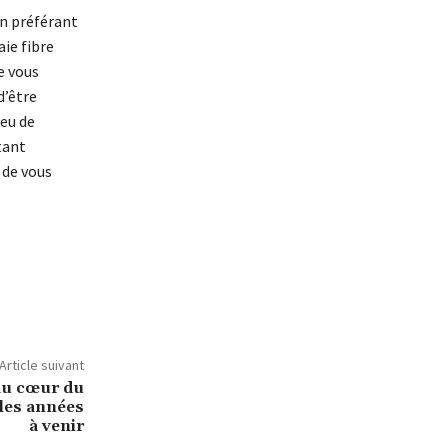
en préférant
ie fibre
e vous
d’être
ieu de
tant
 de vous
Article suivant
au cœur du
les années
à venir