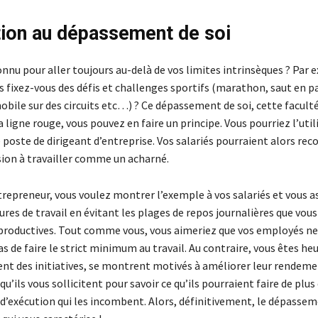
tion au dépassement de soi
nnu pour aller toujours au-delà de vos limites intrinsèques ? Par 
s fixez-vous des défis et challenges sportifs (marathon, saut en p
bile sur des circuits etc…) ? Ce dépassement de soi, cette faculté 
a ligne rouge, vous pouvez en faire un principe. Vous pourriez l’util
 poste de dirigeant d’entreprise. Vos salariés pourraient alors rec
ion à travailler comme un acharné.
trepreneur, vous voulez montrer l’exemple à vos salariés et vous a
res de travail en évitant les plages de repos journalières que vous
mproductives. Tout comme vous, vous aimeriez que vos employés ne
 de faire le strict minimum au travail. Au contraire, vous êtes he
ent des initiatives, se montrent motivés à améliorer leur rendeme
qu’ils vous sollicitent pour savoir ce qu’ils pourraient faire de plus
 d’exécution qui les incombent. Alors, définitivement, le dépassem