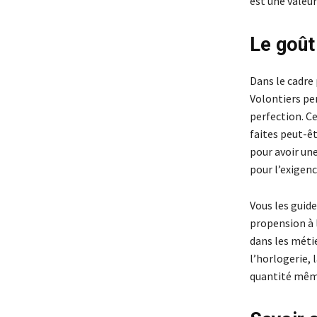
est une valeur
Le goût 
Dans le cadre 
Volontiers per
perfection. C
faites peut-ê
pour avoir une
pour l’exigenc
Vous les guide
propension à 
dans les métie
l’horlogerie, l
quantité même 