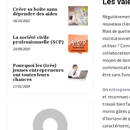
Les val
Créer sa boîte sans
dépendre des aides
Régulièrement
18/10/2022
nouveaux clie
Mais de quelle
La société civile
institutionnel
professionnelle (SCP)
utiliser ? Com
23/09/2010
collaborateurs
moyen de donn
Pourquoi les (très)
communication 
jeunes entrepreneurs
être sans fond
ont toutes leurs
chances
17/01/2024
Un
entreprene
et reconnues d
travail bien f
moins gâtés p
d’horizon de q
caractérisent,