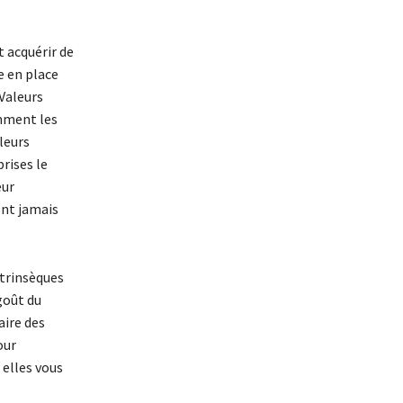
 acquérir de
re en place
 Valeurs
omment les
leurs
rises le
eur
ent jamais
ntrinsèques
goût du
aire des
our
 elles vous