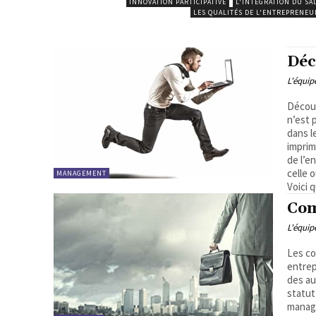
INNOVATION PARTICIPATIVE
L'INTÉGRATION DU SA
LES QUALITÉS DE L'ENTREPRENEU
Déc
L'équi
Découv
n’est 
dans l
imprim
de l’e
celle o
MANAGEMENT
Voici 
Com
L'équi
Les co
entrep
des au
statut
manage