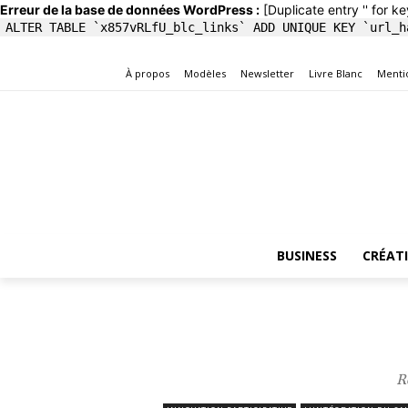
Erreur de la base de données WordPress :
[Duplicate entry '' for ke
ALTER TABLE `x857vRLfU_blc_links` ADD UNIQUE KEY `url_h
À propos
Modèles
Newsletter
Livre Blanc
Menti
BUSINESS
CRÉAT
R