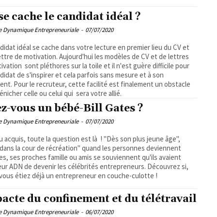
se cache le candidat idéal ?
pe Dynamique Entrepreneuriale
-
07/07/2020
didat idéal se cache dans votre lecture en premier lieu du CV et
lettre de motivation. Aujourd'hui les modèles de CV et de lettres
ivation sont pléthores sur la toile et il n'est guère difficile pour
didat de s'inspirer et cela parfois sans mesure et à son
ent. Pour le recruteur, cette facilité est finalement un obstacle
énicher celle ou celui qui sera votre allié.
ez-vous un bébé-Bill Gates ?
pe Dynamique Entrepreneuriale
-
07/07/2020
u acquis, toute la question est là ! "Dès son plus jeune âge",
 dans la cour de récréation" quand les personnes deviennent
es, ses proches famille ou amis se souviennent qu'ils avaient
eur ADN de devenir les célébrités entrepreneurs. Découvrez si,
vous étiez déjà un entrepreneur en couche-culotte !
pacte du confinement et du télétravail
pe Dynamique Entrepreneuriale
-
06/07/2020