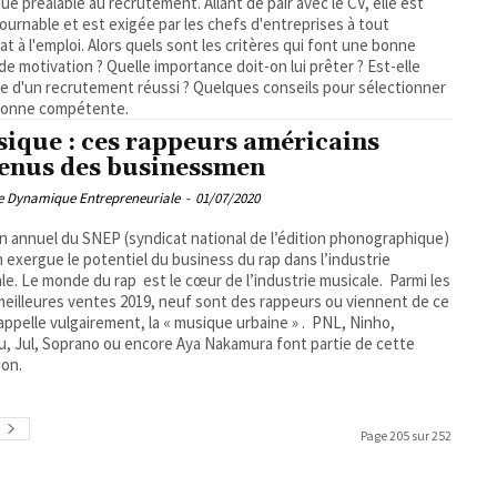
que préalable au recrutement. Allant de pair avec le CV, elle est
ournable et est exigée par les chefs d'entreprises à tout
at à l'emploi. Alors quels sont les critères qui font une bonne
 de motivation ? Quelle importance doit-on lui prêter ? Est-elle
e d'un recrutement réussi ? Quelques conseils pour sélectionner
rsonne compétente.
ique : ces rappeurs américains
enus des businessmen
pe Dynamique Entrepreneuriale
-
01/07/2020
an annuel du SNEP (syndicat national de l’édition phonographique)
 exergue le potentiel du business du rap dans l’industrie
le. Le monde du rap est le cœur de l’industrie musicale. Parmi les
meilleures ventes 2019, neuf sont des rappeurs ou viennent de ce
appelle vulgairement, la « musique urbaine » . PNL, Ninho,
, Jul, Soprano ou encore Aya Nakamura font partie de cette
ion.
Page 205 sur 252