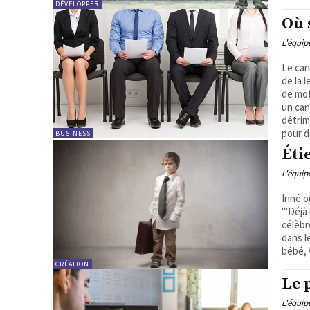
DÉVELOPPER
Où 
L'équi
Le can
de la 
de mot
un can
détrim
pour d
BUSINESS
Éti
L'équi
Inné o
"'Déjà
célèbr
dans l
bébé, 
CRÉATION
Le 
L'équi