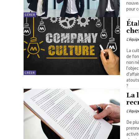
nouvea
pour c
GÉRER
Éta
che
L'équi
La cul
de fon
non né
l'obje
CRÉER
d'affa
atouts
?
La 
rec
L'équi
De plu
prenne
activi