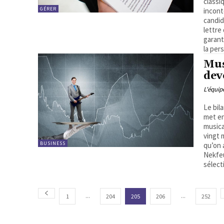
classi
GÉRER
incont
candid
lettre
garant
la pe
Mus
dev
L'équi
Le bil
met en
musica
vingt 
BUSINESS
qu’on 
Nekfeu
sélect
...
...
1
204
205
206
252