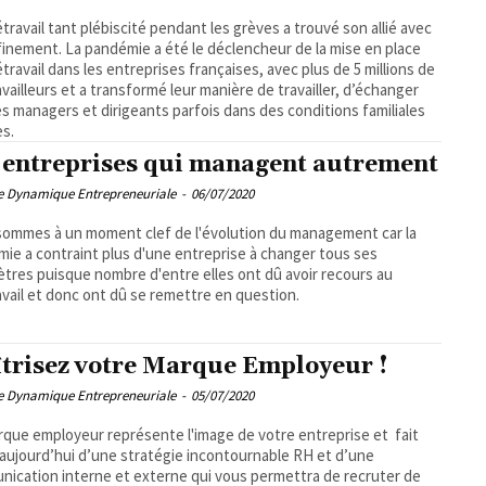
étravail tant plébiscité pendant les grèves a trouvé son allié avec
finement. La pandémie a été le déclencheur de la mise en place
étravail dans les entreprises françaises, avec plus de 5 millions de
availleurs et a transformé leur manière de travailler, d’échanger
es managers et dirigeants parfois dans des conditions familiales
es.
 entreprises qui managent autrement
pe Dynamique Entrepreneuriale
-
06/07/2020
ommes à un moment clef de l'évolution du management car la
ie a contraint plus d'une entreprise à changer tous ses
tres puisque nombre d'entre elles ont dû avoir recours au
avail et donc ont dû se remettre en question.
trisez votre Marque Employeur !
pe Dynamique Entrepreneuriale
-
05/07/2020
que employeur représente l'image de votre entreprise et fait
 aujourd’hui d’une stratégie incontournable RH et d’une
ication interne et externe qui vous permettra de recruter de