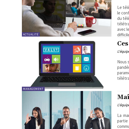
Le tél
le con
du tél
télétr
avec l
difficil
ACTUALITÉ
Ces
L'équi
Nous s
pandém
paramè
télétr
MANAGEMENT
Maî
L'équi
La mar
partie
commun