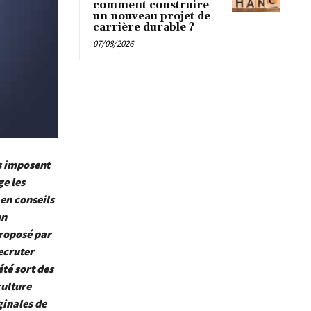
comment construire
un nouveau projet de
carrière durable ?
07/08/2026
es imposent
ge les
 en conseils
en
proposé par
ecruter
té sort des
culture
ginales de