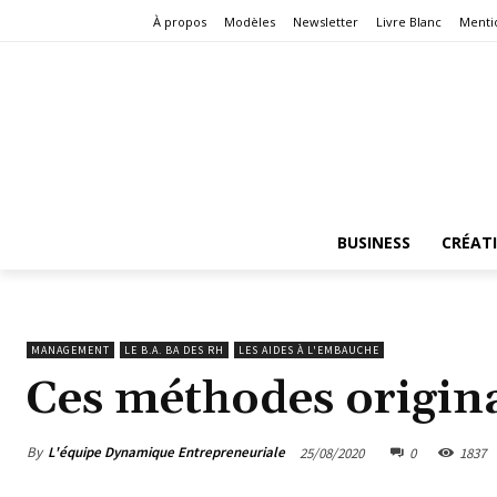
À propos
Modèles
Newsletter
Livre Blanc
Menti
BUSINESS
CRÉAT
MANAGEMENT
LE B.A. BA DES RH
LES AIDES À L'EMBAUCHE
Ces méthodes origin
By
L'équipe Dynamique Entrepreneuriale
25/08/2020
0
1837