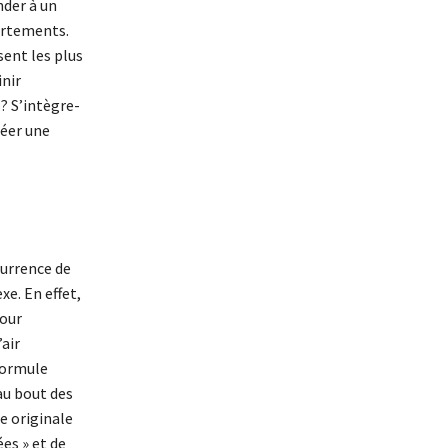
nder à un
portements.
sent les plus
inir
 ? S’intègre-
réer une
currence de
e. En effet,
Pour
air
 formule
au bout des
e originale
es » et de