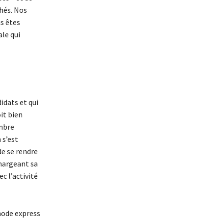
chés. Nos
s êtes
le qui
idats et qui
it bien
ombre
 s’est
de se rendre
chargeant sa
c l’activité
hode express