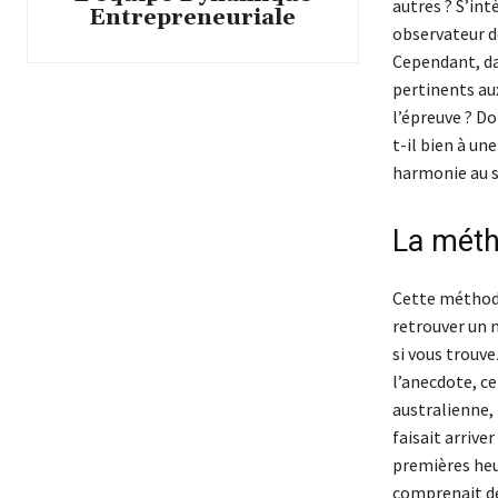
autres ? S’int
Entrepreneuriale
observateur de
Cependant, dan
pertinents aux
l’épreuve ? Do
t-il bien à un
harmonie au s
La méth
Cette méthode
retrouver un 
si vous trouve
l’anecdote, c
australienne, 
faisait arriv
premières heu
comprenait de