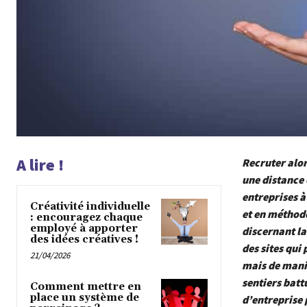
A lire !
Recruter alor
une distance 
entreprises à
Créativité individuelle
et en méthode
: encouragez chaque
employé à apporter
discernant l
des idées créatives !
des sites qui
21/04/2026
mais de maniè
sentiers batt
Comment mettre en
place un système de
d’entreprise 