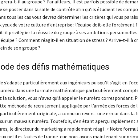
ègrera-t-il au groupe ? Par ailleurs, Il est parfois possible de dema
 se poster dans la salle de contrôle afin qu’ils étudient les com
s tous les cas vous devrez déterminer les critères qui vous parais
 yeux de votre culture d’entreprise : l’équipe doit-elle forcément f
it-il privilégier la réussite du groupe à ses ambitions personnelles
e équipe ? Comment réagit-il en situation de stress ? Arrive-t-il à c
ein de son groupe ?
ode des défis mathématiques
 s’adapte particulièrement aux ingénieurs puisqu’il s’agit en l’oc
numéro dans une formule mathématique particulièrement complex
z la solution, vous n’avez qu’à appeler le numéro correspondant. 
ette méthode de recrutement appliquée par l’armée des forces de l’
particulièrement originale, a connu un revers : une erreur dans la
er sur un mauvais numéro. Toutefois, s’en étant aperçu rapidement 
res, le directeur du marketing a rapidement réagi : « Notre formul
ux petites fautes de frappe, que nous avons maintenant supprimé