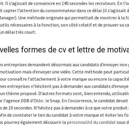
. Il s’agissait de convaincre en 140 secondes les recruteurs. En l’o
t capter l’attention du consommateur dans ce délai (il s’agissait 
Manager). Une méthode originale qui permettait de montrer à la fo
utils nécessaires à la fonction, son côté créatif et de prouver sa c
un délai très court.
elles formes de cv et lettre de motiv
 entreprises demandent désormais aux candidats d’envoyer non p
 motivation mais d’envoyer une vidéo. Cette méthode peut partic
 pour connaître l’attachement à votre marque ou encore la capacité
ines entreprises n’hésitent pas à demander aux candidats d’envoye
r un thème proposé. D’autres formats sont, bien entendu, utilisa
par l’agence DDB d’Oslo : le Snap. En l’occurrence, le candidat devait
s de 10 secondes. N’hésitez pas à demander à ce que votre produit
afin de constater le lien du candidat à votre marque et éviter les 
us pourrez également découvrir la
personnalité du candidat
sous d