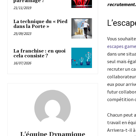
parrainage ?
recrutement.
21/11/2019
L’esca
La technique du « Pied
dans la Porte »
25/09/2023
Vous souhaitez
escapes game
La franchise : en quoi
dans une situa
cela consiste ?
seul mais éga
16/07/2026
recruter un ca
collaborateurs
eux pour arriv
futur collabo
compétition co
Chacun peut al
travail en équi
Arrivera-t-il 
L'équipe Dynamique