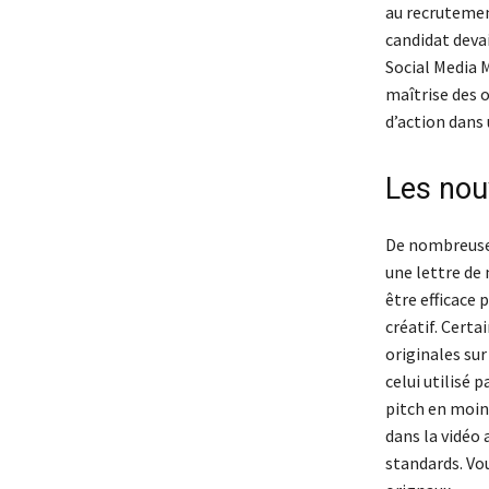
au recrutement
candidat devai
Social Media 
maîtrise des o
d’action dans 
Les nouv
De nombreuses
une lettre de
être efficace
créatif. Certa
originales su
celui utilisé 
pitch en moin
dans la vidéo 
standards. Vo