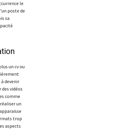
ccurrence le
d’un poste de
is sa
apacité
ation
lus un cv ou
ulièrement
 à devenir
r des vidéos
bles comme
 réaliser un
 apparaisse
formats trop
es aspects