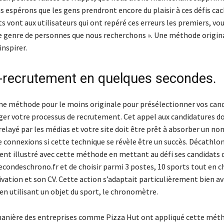
s espérons que les gens prendront encore du plaisir à ces défis ca
vont aux utilisateurs qui ont repéré ces erreurs les premiers, vou
 genre de personnes que nous recherchons ». Une méthode origina
inspirer.
)-recrutement en quelques secondes.
d’une méthode pour le moins originale pour présélectionner vos cand
ger votre processus de recrutement. Cet appel aux candidatures do
elayé par les médias et votre site doit être prêt à absorber un n
 connexions si cette technique se révèle être un succès. Décathlon
ent illustré avec cette méthode en mettant au défi ses candidats 
secondeschrono.fr et de choisir parmi 3 postes, 10 sports tout en 
vation et son CV. Cette action s’adaptait particulièrement bien ave
en utilisant un objet du sport, le chronomètre.
anière des entreprises comme Pizza Hut ont appliqué cette mét