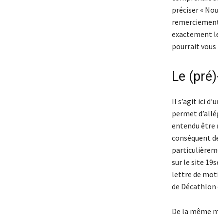
préciser « Nou
remerciements 
exactement le
pourrait vous 
Le (pré
Il s’agit ici 
permet d’allé
entendu être r
conséquent de
particulièrem
sur le site 19
lettre de moti
de Décathlon 
De la même m