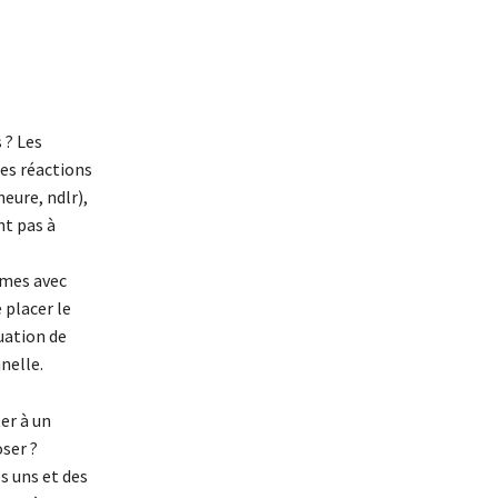
 ? Les
es réactions
eure, ndlr),
nt pas à
gmes avec
 placer le
uation de
nelle.
er à un
oser ?
es uns et des