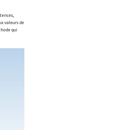
tences,
ux valeurs de
thode qui