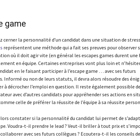
pe game
 cerner la personnalité d’un candidat dans une situation de stress
s
représentent une méthode qui a fait ses preuves pour observer s
tion où il doit agir vite (en général les escapes games durent une h
lement en équipe. Certaines entreprises vont plus loin et n’hésite
ndidat en le faisant participer à l’escape game … avec ses futurs
. Informé ou non de leurs statuts, il devra alors résoudre des éni
er à décrocher l’emploi en question. Il reste également possible de
rateur avec d’autres candidats pour appréhender ses actions en sit
mme celle de préférer la réussite de l’équipe à sa réussite person
ors constater si la personnalité du candidat lui permet de s’adapt
pe. Voudra-t-il prendre le lead ? Veut-il briller à tout prix et s’imp
à collaborer avec ses futurs collègues ? Ecoutera-t-il les conseils d