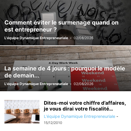
LES FACTURES ET REGISTRES
LES FAUTES DE GESTION
LES FORMALITÉS
LES FORMALITÉS D'EMBAUCHE
LES GARANTIES / ASSURANCES
LES TABLEAUX DE BORD
RUPTURES
Comment éviter le surmenage quand on
TAXES DIVERSES
TITRE EMPLOI-SERVICE ENTREPRISE
TVA
est entrepreneur ?
L'équipe Dynamique Entrepreneuriale
-
02/08/2026
La semaine de 4 jours : pourquoi le modèle
de demain...
L'équipe Dynamique Entrepreneuriale
-
02/08/2026
Dites-moi votre chiffre d’affaires,
je vous dirai votre fiscalité…
L'équipe Dynamique Entrepreneuriale
-
15/12/2010