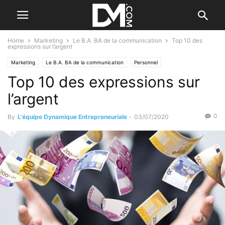
Home
Marketing
Le B.A. BA de la communication
Top 10 des
expressions sur l’argent
Marketing
Le B.A. BA de la communication
Personnel
Top 10 des expressions sur
l’argent
0
By
L'équipe Dynamique Entrepreneuriale
-
03/07/2020