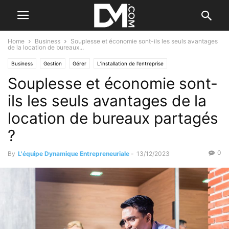
Home
Business
Souplesse et économie sont-ils les seuls avantages
de la location de bureaux...
Business
Gestion
Gérer
L’installation de l'entreprise
Souplesse et économie sont-
ils les seuls avantages de la
location de bureaux partagés
?
0
By
L'équipe Dynamique Entrepreneuriale
-
13/12/2023