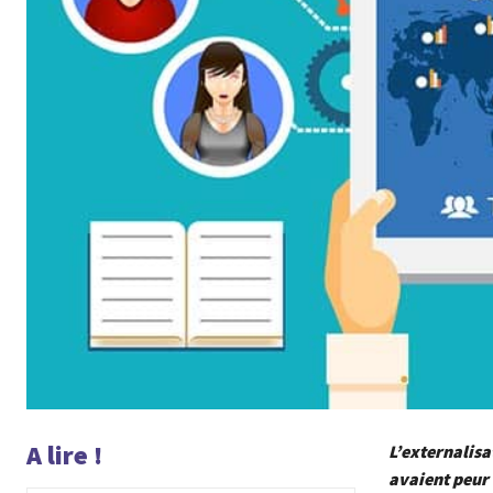
A lire !
L’externalisa
avaient peur 