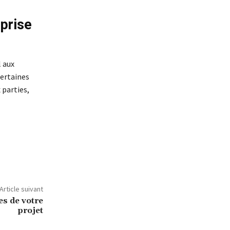
eprise
l aux
certaines
 parties,
Article suivant
es de votre
projet