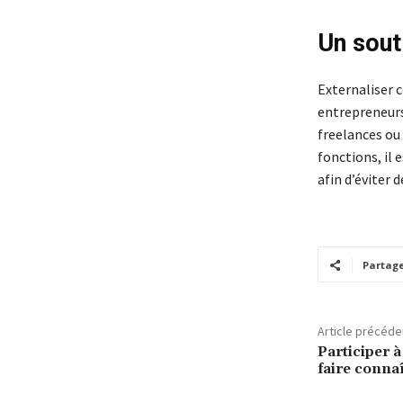
Un sout
Externaliser 
entrepreneurs
freelances ou
fonctions, il 
afin d’éviter
Partag
Article précéde
Participer 
faire connaî