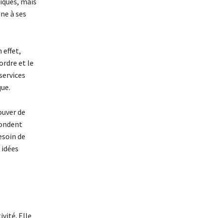
iques, mais
ne à ses
 effet,
ordre et le
services
ue.
ouver de
pondent
esoin de
 idées
vité. Elle