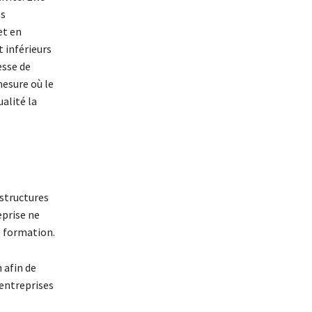
ts
et en
 inférieurs
esse de
mesure où le
ualité la
 structures
eprise ne
e formation.
 afin de
 entreprises