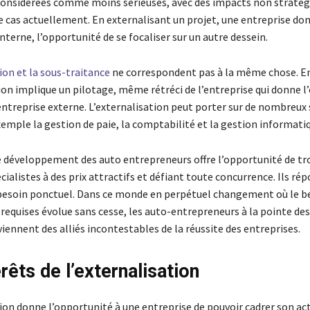
 considérées comme moins sérieuses, avec des impacts non stratég
le cas actuellement. En externalisant un projet, une entreprise don
terne, l’opportunité de se focaliser sur un autre dessein.
ion et la sous-traitance
ne correspondent pas à la même chose. En
ion implique un pilotage, même rétréci de l’entreprise qui donne l’
entreprise externe. L’externalisation peut porter sur de nombreux 
mple la gestion de paie, la comptabilité et la gestion informatiq
le développement des auto entrepreneurs offre l’opportunité de tr
alistes à des prix attractifs et défiant toute concurrence. Ils ré
besoin ponctuel. Dans ce monde en perpétuel changement où le b
equises évolue sans cesse, les auto-entrepreneurs à la pointe des
iennent des alliés incontestables de la réussite des entreprises.
rêts de l’externalisation
ion donne l’opportunité à une entreprise de pouvoir cadrer son acti