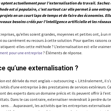
 optent actuellement pour l’externalisation du travail. Sachez q
ode est si populaire, c’est surtout car elle permet à une entrep
projets en un court laps de temps et de faire des économies. Elle 
uveaux besoins créés par l’intelligence artificielle et les réseau
treprises, qu’elles soient grandes, moyennes et petites ont, à u
i ou carrément eu recours à cette solution. Pour quelles raisons c
ratiquent-elles cette méthode ? L’externalisation est-elle vraime
ment pour une entreprise
? Éléments de réponse.
ce qu’une externalisation ?
ion est dérivée du mot anglais « outsourcing ». Littéralement, il s’
tivités d’une entreprise à des prestataires de services extérieurs. C
ont des experts dans un domaine précis et ils peuvent offrir à l’ent
ltats. Dans le cas contraire, externaliser reviendrait à perdre du t
 sens… Auparavant, les activités que les entreprises externalisaie