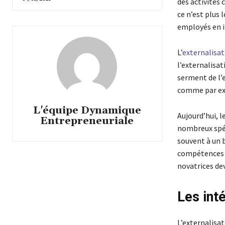
des activités
ce n’est plus 
employés en in
L’
externalisat
l’externalisat
serment de l’
comme par exe
L'équipe Dynamique
Aujourd’hui, 
Entrepreneuriale
nombreux spéci
souvent à un 
compétences r
novatrices dev
Les inté
L’externalisat