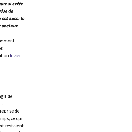
ue si cette
rise de
est aussi le
x sociaux.
n moment
es
nt un
levier
agit de
es
reprise de
emps, ce qui
nt restaient