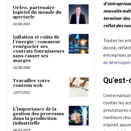
d’entreprises
Orfeo, partenaire
nouvelle méth
logiciel du monde du
spectacle
terminer des 
01/04/2015
reflet des no
Inflation et coûts de
Toutes les en
l’énergie : comment
renégocier ses
donné, réfléch
contrats fournisseurs
entreprises p
sans casser ses
marges
de développe
16/06/2026
Qu’est-
Travailler votre
contenu web
13/07/2012
L’externalisat
confier les ac
L’importance de la
prestataires s
gestion des processus
meilleurs résu
dans la production
industrielle
n’aurait aucun
04/03/2019