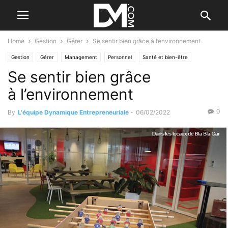
Home
Gestion
Gérer
Se sentir bien grâce à l’environnement
Gestion
Gérer
Management
Personnel
Santé et bien-être
Se sentir bien grâce
à l’environnement
0
By
L'équipe Dynamique Entrepreneuriale
-
06/02/2022