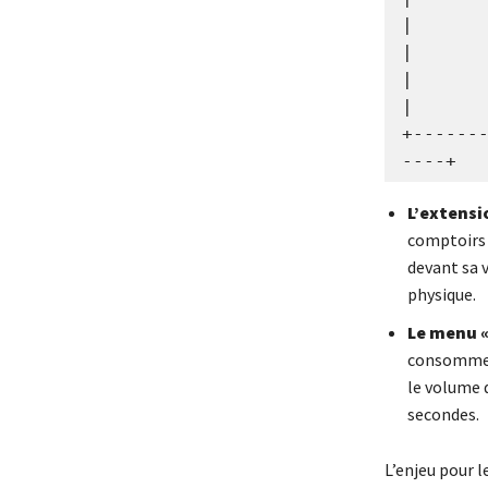
|             
|

|        
|

+------
L’extensio
comptoirs 
devant sa v
physique.
Le menu « 
consommer 
le volume d
secondes.
L’enjeu pour 