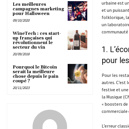
urbaine est u
Les meilleures
campagnes marketing
et un puissan
pour Halloween
folklorique, l
09/10/2020
un laboratoire
communauté et
WineTech : ces start-
up françaises qui
révolutionnent le
secteur du vin
1. L’éco
20/09/2018
pour le
Pourquoi le Bitcoin
serait la meilleure
Pour les rest
chose depuis le pain
coupé ?
autres. C’est 
20/11/2023
festive et un
la Musique (C
« boosters de 
commerciale e
L’erreur class