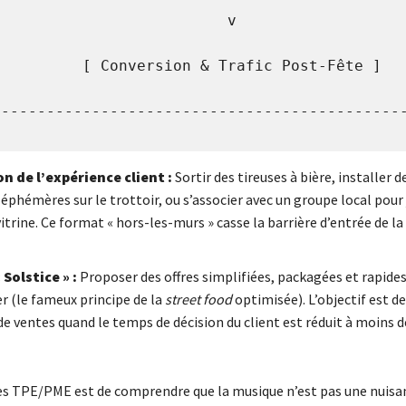
                   v                             
        [ Conversion & Trafic Post-Fête ]             
---------------------------------------------
n de l’expérience client :
Sortir des tireuses à bière, installer d
éphémères sur le trottoir, ou s’associer avec un groupe local pour
itrine. Ce format « hors-les-murs » casse la barrière d’entrée de l
Solstice » :
Proposer des offres simplifiées, packagées et rapides
(le fameux principe de la
street food
optimisée). L’objectif est d
e ventes quand le temps de décision du client est réduit à moins d
les TPE/PME est de comprendre que la musique n’est pas une nuisa