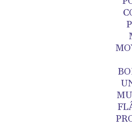
P
C
P
MO
BO
U
MU
FL
PR