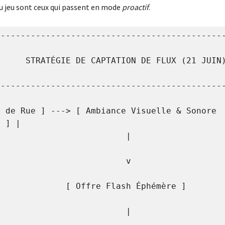
du jeu sont ceux qui passent en mode
proactif
.
---------------------------------------------
    STRATÉGIE DE CAPTATION DE FLUX (21 JUIN)         
---------------------------------------------
 de Rue ] ---> [ Ambiance Visuelle & Sonore 
 ] |

                   |                             
                   v                             
          [ Offre Flash Éphémère ]                  
                   |                             