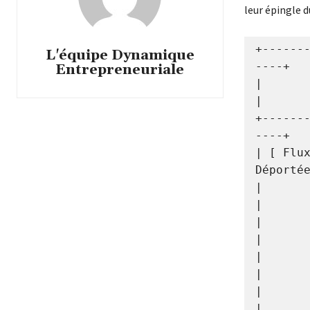
leur épingle 
+------
L'équipe Dynamique
----+

Entrepreneuriale
|        
|

+------
----+

| [ Flux
Déportée
|             
|

|             
|

|          
|

|             
|
