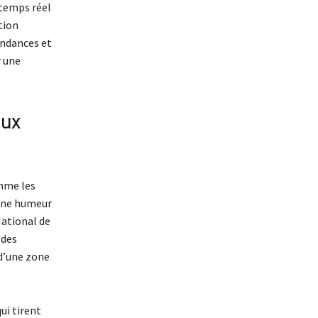
temps réel
tion
ndances et
r une
lux
mme les
 une humeur
National de
 des
 d’une zone
ui tirent