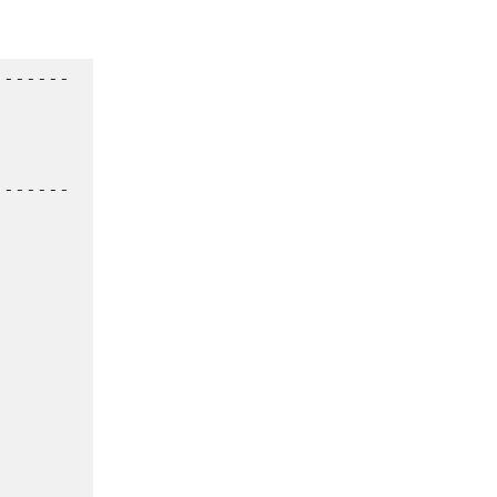
-------
 
-------