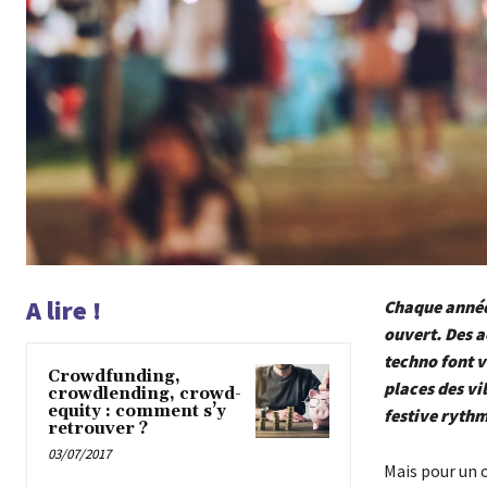
A lire !
Chaque année,
ouvert. Des a
techno font v
Crowdfunding,
places des vi
crowdlending, crowd-
equity : comment s’y
festive rythm
retrouver ?
03/07/2017
Mais pour un œ