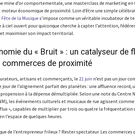
ne mine d’or comportementale, une masterclass de marketing en 
t moteur économique de proximité. Loin d’être une simple célébra
a
Fête de la Musique
s’impose comme un véritable incubateur de te
 à ciel ouvert pour quiconque cherche à capter l’attention, fédére
 maximiser son impact territorial.
nomie du « Bruit » : un catalyseur de f
s commerces de proximité
aurateurs, artisans et commerçants, le
21 juin
n’est pas un jour co
le jour de l’alignement parfait des planètes : une affluence record,
e propension à la dépense démultipliée. Selon une note du Centre 
NM), les événements culturels et musicaux de rue agissent comme
flux », capables de multiplier par trois ou quatre la fréquentation
n l’espace de quelques heures.
ique de l’entrepreneur frileux ? Rester spectateur. Les commerces q