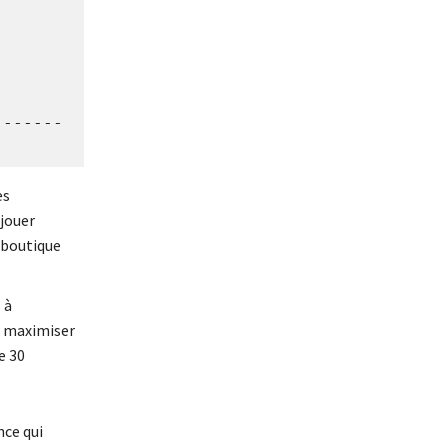
-------
es
 jouer
a boutique
 à
e maximiser
e 30
nce qui