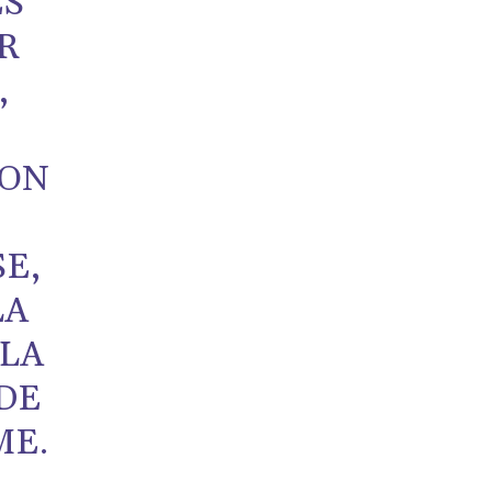
ES
R
,
ION
SE,
LA
 LA
 DE
ME.