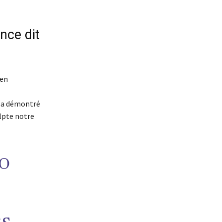
nce dit
 en
a démontré
ulpte notre
O