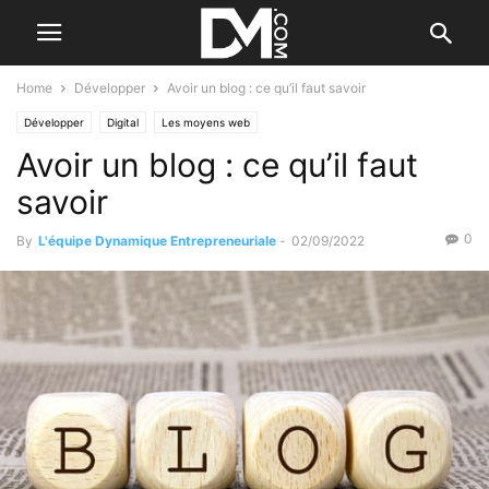
Home
Développer
Avoir un blog : ce qu’il faut savoir
Développer
Digital
Les moyens web
Avoir un blog : ce qu’il faut
savoir
0
By
L'équipe Dynamique Entrepreneuriale
-
02/09/2022