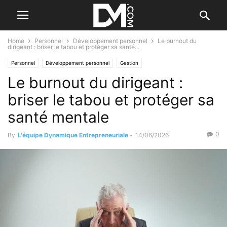
Home
Personnel
Développement personnel
Le burnout du
dirigeant : briser le tabou et protéger sa santé...
Personnel
Développement personnel
Gestion
Le burnout du dirigeant :
Gestion du temps et du stress
Santé et bien-être
briser le tabou et protéger sa
santé mentale
0
By
L'équipe Dynamique Entrepreneuriale
-
14/06/2026