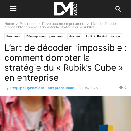
Home
Personnel
Développement personnel
L’art de décoder
l’impossible : comment dompter la stratégie du « Rubik’s...
Personnel
Développement personnel
Gestion
Le B.A. BA de la gestion
L’art de décoder l’impossible :
Créer
Le B.A. BA de la stratégie
Les difficultés
comment dompter la
stratégie du « Rubik’s Cube »
en entreprise
0
By
L'équipe Dynamique Entrepreneuriale
-
23/05/2026